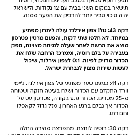
תגיע דווקא מכאן? במצב העניינים הנוכחי, רוסיה
תישאר במקום השני בבית עם 12 נקודות, ולישראל
יהיה סיכוי סביר יותר להדביק את הפער ממנה.
דקה 43: גול! צפון אירלנד עולה ליתרון מפתיע
במיוחד. לא חלפו שתי דקות, והפעם מרטין פטרסון
מוצא את הרשת לאחר שעלה לנגיחה מצוינת, ספק
בעבירה על בלם רוסיה, וממרכז הרחבה שלח את
הכדור מדויק לפינה. 0:1 לצפון אירלנד, שיכול
לעשות שירות מצוין לנבחרת ישראל.
דקה 41: כמעט שער מפתיע של צפון אירלנד. ג'יימי
וורד התקדם עם הכדור ושלח בעיטה חזקה ושטוחה
מ-25 מטרים. הכדור פגע בקורה, פטרסון עט על
הכדור אך נבלם ברגע האחרון. מזל גדול לקאפלו
וחבורתו.
דקה 30: רוסיה לוחצת. מתפרצת מהירה החלה