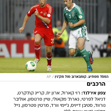
/
הפסד מפתיע. קומבארוב מול מק'גין
AP
הרכבים
צפון אירלנד:
רוי קארול, ארון יוז, קרייג קת'קרט,
דניאל לפרטי, גארת' מקאולי, שיין פרגוסון, אוליבר
נורווד, סטיבן דייויס, ג'יימי וורד, מרטין פטרסון, נייל