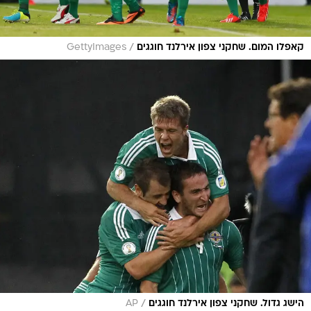
/
קאפלו המום. שחקני צפון אירלנד חוגגים
GettyImages
/
הישג גדול. שחקני צפון אירלנד חוגגים
AP