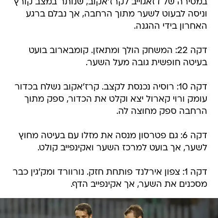
במסירה של דזאגוייב לקרז'אקוב, שנותר במצב קורץ
וניסה לבעוט לשער מתוך הרחבה, אך נבלם ברגע
האחרון בידי ההגנה.
דקה 22: המשחק הולך ומתאזן. קומבארוב בועט
בעיטה חופשית גובה מעל השער.
דקה 10: רוסיה נכנסת לקצב. קרז'אקוב נשלח בכדור
עומק ורוי קארול יצא וקלט את הכדור, ספק מתוך
הרחבה ספק מחוצה לה.
דקה 6: גם פטרסון מנסה את מזלו עם בעיטה מחוץ
לשער, אך בועט למרכז השער ואקינפייב קולט.
דקה 1: צפון אירלנד פותחת חזק. נורוורד ומק'גין כבר
מסכנים את השער, אך אקינפייב הדף.