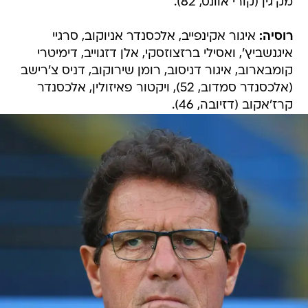
מק'גין (קורי אוונס, 82).
רוסיה:
איגור אקינפייב, אלכסנדר אניוקוב, סרגיי
איגנשביץ', ואסילי ברזצוזסקי, אלן דזגוייב, דימיטרי
קומבארוב, איגור דניסוב, רומן שירוקוב, דניס צ'רישב
(אלכסנדר סמדוב, 52), ויקטור פאיזולין, אלכסנדר
קרז'אקוב (דזיובה, 46).