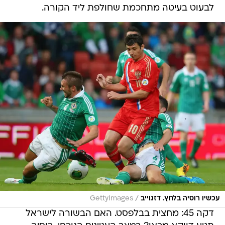
לבעוט בעיטה מתחכמת שחולפת ליד הקורה.
/
עכשיו רוסיה בלחץ. דזגוייב
GettyImages
דקה 45: מחצית בבלפסט. האם הבשורה לישראל