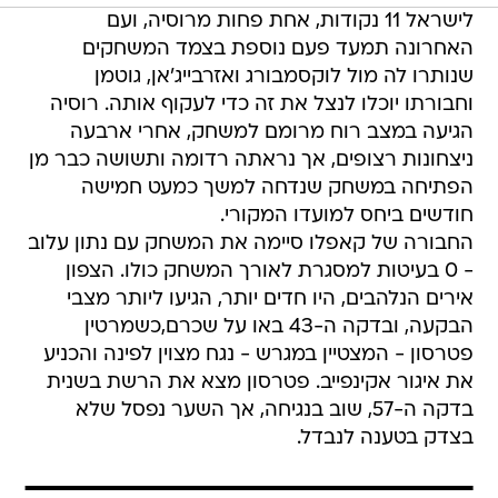
לישראל 11 נקודות, אחת פחות מרוסיה, ועם
האחרונה תמעד פעם נוספת בצמד המשחקים
שנותרו לה מול לוקסמבורג ואזרבייג'אן, גוטמן
וחבורתו יוכלו לנצל את זה כדי לעקוף אותה. רוסיה
הגיעה במצב רוח מרומם למשחק, אחרי ארבעה
ניצחונות רצופים, אך נראתה רדומה ותשושה כבר מן
הפתיחה במשחק שנדחה למשך כמעט חמישה
חודשים ביחס למועדו המקורי.
החבורה של קאפלו סיימה את המשחק עם נתון עלוב
- 0 בעיטות למסגרת לאורך המשחק כולו. הצפון
אירים הנלהבים, היו חדים יותר, הגיעו ליותר מצבי
הבקעה, ובדקה ה-43 באו על שכרם,כשמרטין
פטרסון - המצטיין במגרש - נגח מצוין לפינה והכניע
את איגור אקינפייב. פטרסון מצא את הרשת בשנית
בדקה ה-57, שוב בנגיחה, אך השער נפסל שלא
בצדק בטענה לנבדל.