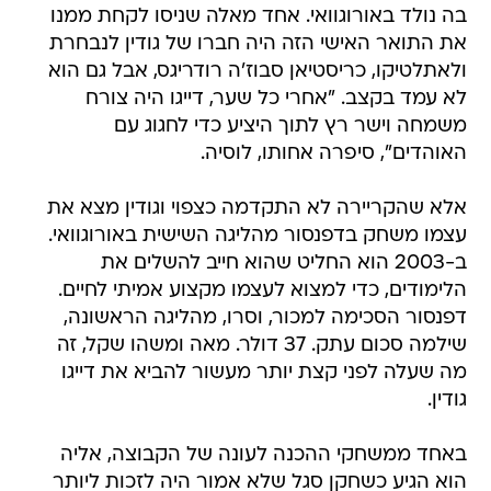
בה נולד באורוגוואי. אחד מאלה שניסו לקחת ממנו
את התואר האישי הזה היה חברו של גודין לנבחרת
ולאתלטיקו, כריסטיאן סבוז'ה רודריגס, אבל גם הוא
לא עמד בקצב. "אחרי כל שער, דייגו היה צורח
משמחה וישר רץ לתוך היציע כדי לחגוג עם
האוהדים", סיפרה אחותו, לוסיה.
אלא שהקריירה לא התקדמה כצפוי וגודין מצא את
עצמו משחק בדפנסור מהליגה השישית באורוגוואי.
ב-2003 הוא החליט שהוא חייב להשלים את
הלימודים, כדי למצוא לעצמו מקצוע אמיתי לחיים.
דפנסור הסכימה למכור, וסרו, מהליגה הראשונה,
שילמה סכום עתק. 37 דולר. מאה ומשהו שקל, זה
מה שעלה לפני קצת יותר מעשור להביא את דייגו
גודין.
באחד ממשחקי ההכנה לעונה של הקבוצה, אליה
הוא הגיע כשחקן סגל שלא אמור היה לזכות ליותר