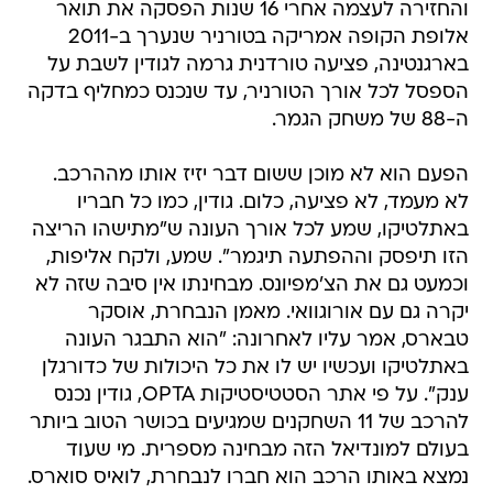
והחזירה לעצמה אחרי 16 שנות הפסקה את תואר
אלופת הקופה אמריקה בטורניר שנערך ב-2011
בארגנטינה, פציעה טורדנית גרמה לגודין לשבת על
הספסל לכל אורך הטורניר, עד שנכנס כמחליף בדקה
ה-88 של משחק הגמר.
הפעם הוא לא מוכן ששום דבר יזיז אותו מההרכב.
לא מעמד, לא פציעה, כלום. גודין, כמו כל חבריו
באתלטיקו, שמע לכל אורך העונה ש"מתישהו הריצה
הזו תיפסק וההפתעה תיגמר". שמע, ולקח אליפות,
וכמעט גם את הצ'מפיונס. מבחינתו אין סיבה שזה לא
יקרה גם עם אורוגוואי. מאמן הנבחרת, אוסקר
טבארס, אמר עליו לאחרונה: "הוא התבגר העונה
באתלטיקו ועכשיו יש לו את כל היכולות של כדורגלן
ענק". על פי אתר הסטטיסטיקות OPTA, גודין נכנס
להרכב של 11 השחקנים שמגיעים בכושר הטוב ביותר
בעולם למונדיאל הזה מבחינה מספרית. מי שעוד
נמצא באותו הרכב הוא חברו לנבחרת, לואיס סוארס.