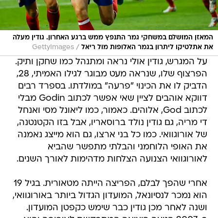
המאזן המושלם במשחקי גמר התנפץ ממש ברגע האחרון. גודין מעלה
/
את אתלטיקו ליתרון בגמר האלופות מול ריאל
GettyImages
על המגרש, גודין אולי נראה ומתנהל כמו שחקן ותיק.
הפרצוף שלו, שנראה מעט מבוגר לגילו האמיתי, 28,
הדביק לו את הכינוי "פרעה" במולדתו. בספרד רבים
דווקא אוהבים לציין שאי אפשר לכתוב Godin מבלי
לכתוב God, אלוהים. כאמור, כמו ליאונל מסי ואנחל
די מריה, גם גודין נולד ברוסאריו, אבל בזו הקטנטנה,
של אורוגוואי. כמו כל בני ארצו, גם הוא מייצג נאמנה
את האופי הלוחמני והבלתי מתפשר שהביא
לאורוגוואי הצנועה הצלחות מדהימות לאורך השנים.
אחרי שהפך לבלם, הפריצה הייתה מטאורית. בגיל 19
הוא נמכר לנסיונאל, המועדון הגדול ביותר באורוגוואי,
ושנה לאחר מכן גודין כבר שימש כקפטן המועדון.