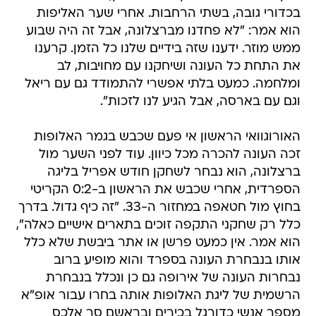
בכדורי גובה, בשתי הרחבות. אחרי שער האליפות
הוא אמר: "לא פחדנו מברצלונה, אבל זה היה שבוע
ממש מוזר. ידענו שזה בידיים שלנו כל הזמן. קרענו
את התחת כל העונה ושיחקנו עם מחויבות, לב
ומלחמה. כמעט בלתי אפשרי להתמודד גם עם ריאל
וגם עם בארסה, אבל הגיע לנו לזכות".
האורוגוואי הראשון אי פעם שכבש בגמר האלופות
זכה העונה להכרה מכל כיוון. עוד לפני השער מול
ברצלונה, הוא נבחר לשחקן חודש אפריל בליגה
הספרדית, אחרי שכבש את הראשון ב-0:2 הקריטי
בחוץ מול חטאפה במחזור ה-33. "זה כיף גדול. בדרך
כלל רק שחקני התקפה זוכים בתארים אישיים כאלה",
הוא אמר. אין כמעט פרשן או אתר ביבשת שלא כלל
אותו בנבחרת העונה בספרד והוא מופיע ברוב
נבחרות העונה של אירופה גם כן ונכלל בנבחרת
הרשמית של ליגת האלופות אותה בחרו עבור אופ"א
מספר אנשי כדורגל בכירים ובראשם סר אלכס