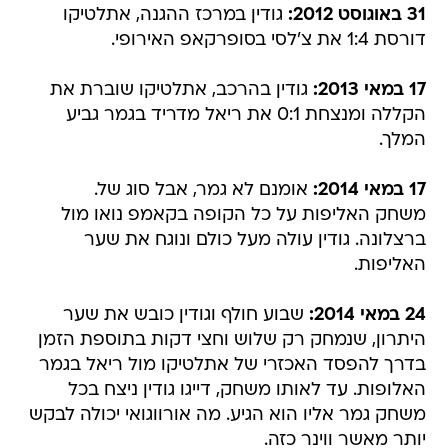
31 באוגוסט 2012:
גודין במרכז ההגנה, אתלטיקו
דורסת 1:4 את צ'לסי בסופרקאפ האירופי.
17 במאי 2013:
גודין בהרכב, אתלטיקו שוברת את
הקללה ומנצחת 0:1 את ריאל מדריד בגמר גביע
המלך.
17 במאי 2014:
אומנם לא גמר, אבל סוג של.
משחק האליפות על כל הקופה בקאמפ נואו מול
ברצלונה. גודין עולה מעל כולם ונוגח את שער
האליפות.
24 במאי 2014:
שבוע חולף וגודין כובש את שער
היתרון, שנמחק רק שלוש וחצי דקות בתוספת הזמן
בדרך להפסד האכזרי של אתלטיקו מול ריאל בגמר
האלופות. עד לאותו משחק, דייגו גודין ניצח בכל
משחק גמר אליו הוא הגיע. מה אורווגואי יכולה לבקש
יותר מאשר ווינר כזה.