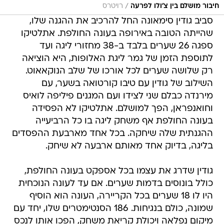
/
חיבור מושלם בין צ'ולו לפרעה
רויטרס
סביב גודין סימאונה החל להרכיב את ההגנה שלו,
שהייתה הטובה באירופה בעונה החולפת. אתלטיקו
ספגה 26 שערים בלבד ב-38 מחזורי ליגה ועד
לתוספת הזמן של גמר ליגת האלופות, היא הוציאה
רק שלושה שערים לכל אורכו של שלב הנוקאאוט.
השילוב של גודין עם טיבו קורטואה בשער, עם
מירנדה כבלם שני לצידו ועם המגנים פיליפה לואיס
וחואנפראן, הפך למושלם. אתלטיקו לא הפסידה
בעונה החולפת אף משחק ליגה בו כל הרביעייה
ההגנתית שלה שיחקה. בכל אחד מארבעת ההפסדים
בליגה, בדיוק אחד מאותם ארבעה לא שיחק.
גודין שדרג את עצמו בכל אספקט בעונה החולפת,
כולל בונוסים בדמות שערים. אם עד לעונה הנוכחית
היו לו 18 שערים בכל הקריירה, העונה הוא הוסיף
שמונה, כולם בנגיחות. 186 הסנטימטרים שלו, יחד עם
מיקום נפלאה ויכולת קריאת משחק, הפכו אותו לנכס