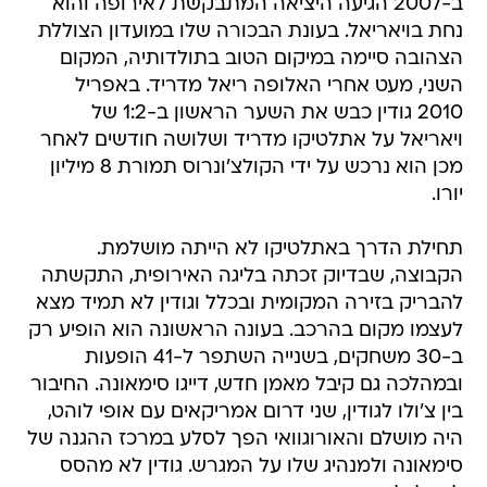
ב-2007 הגיעה היציאה המתבקשת לאירופה והוא
נחת בויאריאל. בעונת הבכורה שלו במועדון הצוללת
הצהובה סיימה במיקום הטוב בתולדותיה, המקום
השני, מעט אחרי האלופה ריאל מדריד. באפריל
2010 גודין כבש את השער הראשון ב-1:2 של
ויאריאל על אתלטיקו מדריד ושלושה חודשים לאחר
מכן הוא נרכש על ידי הקולצ'ונרוס תמורת 8 מיליון
יורו.
תחילת הדרך באתלטיקו לא הייתה מושלמת.
הקבוצה, שבדיוק זכתה בליגה האירופית, התקשתה
להבריק בזירה המקומית ובכלל וגודין לא תמיד מצא
לעצמו מקום בהרכב. בעונה הראשונה הוא הופיע רק
ב-30 משחקים, בשנייה השתפר ל-41 הופעות
ובמהלכה גם קיבל מאמן חדש, דייגו סימאונה. החיבור
בין צ'ולו לגודין, שני דרום אמריקאים עם אופי לוהט,
היה מושלם והאורוגוואי הפך לסלע במרכז ההגנה של
סימאונה ולמנהיג שלו על המגרש. גודין לא מהסס