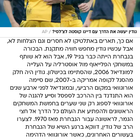
/
גודין יעשה את הדרך עם דייגו קוסטה לצ'לסי?
AP
אם כך, תארים באתלטיקו לא חסרים וגם הצלחות לא,
אבל עכשיו גודין מחפש חוויה מתקנת. הבכורה
בנבחרת הייתה כבר בגיל 19, אבל הוא לא שותף
במשחקי הפלייאוף מול אוסטרליה על העלייה
למונדיאל 2006, שהסתיימו בכישלון. גודין היה חלק
מהסגל לקופה אמריקה ב-2007, שם סיימה
אורוגוואי במקום הרביעי, ובמונדיאל לפני ארבע שנים
הוא התנדנד בין ההרכב לספסל וסייע להגנה של
אורוגוואי לספוג רק שני שערים בחמשת המשחקים
הראשונים ולהפתיע את העולם כל הדרך אל חצי
הגמר, לראשונה עבור הנבחרת מאז 1970. לצערו
הרב של גודין, דווקא ברגע השיא של הנבחרת
בעשורים האחרונים, כאשר אורוגוואי הדהימה