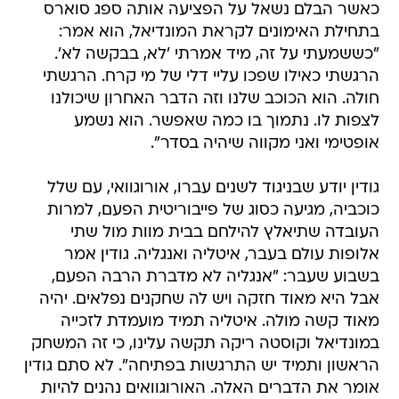
כאשר הבלם נשאל על הפציעה אותה ספג סוארס
בתחילת האימונים לקראת המונדיאל, הוא אמר:
"כששמעתי על זה, מיד אמרתי 'לא, בבקשה לא'.
הרגשתי כאילו שפכו עליי דלי של מי קרח. הרגשתי
חולה. הוא הכוכב שלנו וזה הדבר האחרון שיכולנו
לצפות לו. נתמוך בו כמה שאפשר. הוא נשמע
אופטימי ואני מקווה שיהיה בסדר".
גודין יודע שבניגוד לשנים עברו, אורוגוואי, עם שלל
כוכביה, מגיעה כסוג של פייבוריטית הפעם, למרות
העובדה שתיאלץ להילחם בבית מוות מול שתי
אלופות עולם בעבר, איטליה ואנגליה. גודין אמר
בשבוע שעבר: "אנגליה לא מדברת הרבה הפעם,
אבל היא מאוד חזקה ויש לה שחקנים נפלאים. יהיה
מאוד קשה מולה. איטליה תמיד מועמדת לזכייה
במונדיאל וקוסטה ריקה תקשה עלינו, כי זה המשחק
הראשון ותמיד יש התרגשות בפתיחה". לא סתם גודין
אומר את הדברים האלה. האורוגוואים נהנים להיות