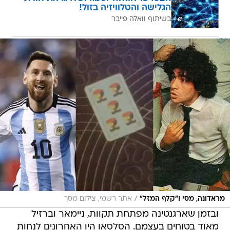
הגלישה והטלוויזיה בזול!
בשיתוף וואלה פייבר
/
מראדונה, מסי ו"קלף המזל"
אתר רשמי, צילום מסך
ובזמן שארגנטינה מפתחת תקוות, ניימאר וברזיל
מאוד בטוחים בעצמם. הסלסאו היו האחרונים לנחות