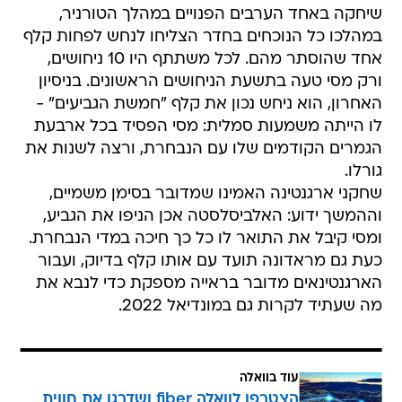
שיחקה באחד הערבים הפנויים במהלך הטורניר,
במהלכו כל הנוכחים בחדר הצליחו לנחש לפחות קלף
אחד שהוסתר מהם. לכל משתתף היו 10 ניחושים,
ורק מסי טעה בתשעת הניחושים הראשונים. בניסיון
האחרון, הוא ניחש נכון את קלף "חמשת הגביעים" -
לו הייתה משמעות סמלית: מסי הפסיד בכל ארבעת
הגמרים הקודמים שלו עם הנבחרת, ורצה לשנות את
גורלו.
שחקני ארגנטינה האמינו שמדובר בסימן משמיים,
וההמשך ידוע: האלביסלסטה אכן הניפו את הגביע,
ומסי קיבל את התואר לו כל כך חיכה במדי הנבחרת.
כעת גם מראדונה תועד עם אותו קלף בדיוק, ועבור
הארגנטינאים מדובר בראייה מספקת כדי לנבא את
מה שעתיד לקרות גם במונדיאל 2022.
עוד בוואלה
הצטרפו לוואלה fiber ושדרגו את חווית