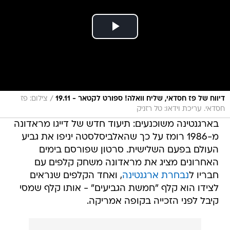
/
דיווח של פז חסדאי, שליח וואלה! ספורט לקטאר - 19.11
צילום: פז
חסדאי. עריכת וידאו: טל רזניק
בארגנטינה משוכנעים: תיעוד חדש של דייגו מראדונה
מ-1986 רומז על כך שהאלביסלסטה יניפו את גביע
העולם בפעם השלישית. סרטון שפורסם בימים
האחרונים מציג את מראדונה משחק קלפים עם
חבריו ל
נבחרת ארגנטינה
, ואחד הקלפים שנראים
לצידו הוא קלף "חמשת הגביעים" - אותו קלף שמסי
קיבל לפני הזכייה בקופה אמריקה.