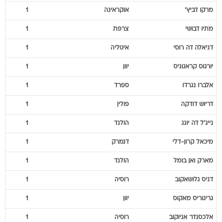
מרקו
דביץ'
אוקראינה
1
מתיו
דבושי
צרפת
1
דניאלה
דה רוסי
איטליה
1
יורגוס
קראגוניס
יוון
1
אלברו
נגרדו
ספרד
1
דריוש
דודקה
פולין
1
נייג'ל
דה יונג
הולנד
1
מיכאל
קרון-דלי
דנמרק
1
מארק
ואן בומל
הולנד
1
דניס
גלושאקוב
רוסיה
1
גריגוריס
מאקוס
יוון
1
אלכסנדר
אניוקוב
רוסיה
1