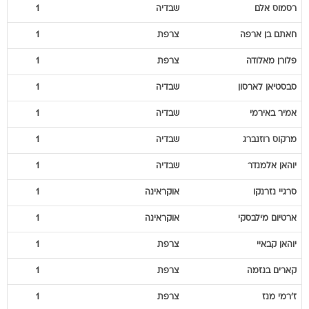
רסמוס
אלם
שבדיה
1
חאתם
בן ארפה
צרפת
1
פלורן
מאלודה
צרפת
1
סבסטיאן
לארסון
שבדיה
1
אמיר
באירמי
שבדיה
1
מרקוס
רוזנברג
שבדיה
1
יוהאן
אלמנדר
שבדיה
1
סרגיי
נזרנקו
אוקראינה
1
ארטיום
מילבסקי
אוקראינה
1
יוהאן
קבאיי
צרפת
1
קארים
בנזמה
צרפת
1
ז'רמי
מנז
צרפת
1