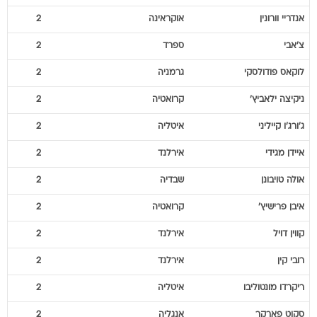
אנדריי
וורונין
אוקראינה
2
צ'אבי
ספרד
2
לוקאס
פודולסקי
גרמניה
2
ניקיצה
ילאביץ'
קרואטיה
2
ג'ורג'ו
קייליני
איטליה
2
איידן
מגידי
אירלנד
2
אולה
טויבונן
שבדיה
2
איבן
פרישיץ'
קרואטיה
2
קווין
דויל
אירלנד
2
רובי
קין
אירלנד
2
ריקרדו
מונטוליבו
איטליה
2
סקוט
פארקר
אנגליה
2