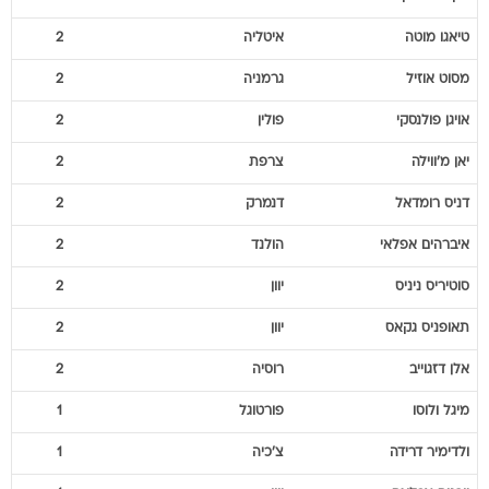
טיאגו
מוטה
איטליה
2
מסוט
אוזיל
גרמניה
2
אויגן
פולנסקי
פולין
2
יאן
מ'ווילה
צרפת
2
דניס
רומדאל
דנמרק
2
איברהים
אפלאי
הולנד
2
סוטיריס
ניניס
יוון
2
תאופניס
גקאס
יוון
2
אלן
דזגוייב
רוסיה
2
מיגל
ולוסו
פורטוגל
1
ולדימיר
דרידה
צ'כיה
1