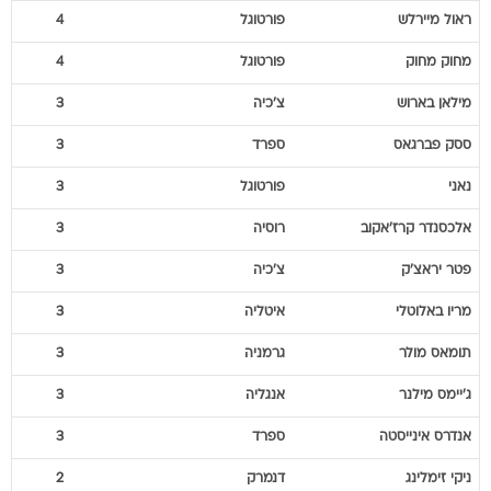
ראול
מיירלש
פורטוגל
4
מחוק
מחוק
פורטוגל
4
מילאן
בארוש
צ'כיה
3
ססק
פברגאס
ספרד
3
נאני
פורטוגל
3
אלכסנדר
קרז'אקוב
רוסיה
3
פטר
יראצ'ק
צ'כיה
3
מריו
באלוטלי
איטליה
3
תומאס
מולר
גרמניה
3
ג'יימס
מילנר
אנגליה
3
אנדרס
אינייסטה
ספרד
3
ניקי
זימלינג
דנמרק
2