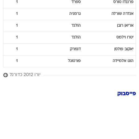
פרננדו
טורס
ספרד
1
אנדרה
שורלה
גרמניה
1
אריאן
רובן
הולנד
1
יטרו
וילמס
הולנד
1
יאקוב
פולסן
דנמרק
1
הוגו
אלמיידה
פורטוגל
1
יורו 2012 כדורגל
פייסבוק