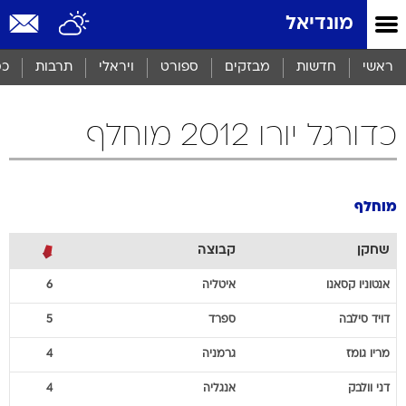
מונדיאל
ראשי
חדשות
מבזקים
ספורט
ויראלי
תרבות
כס
כדורגל יורו 2012 מוחלף
מוחלף
שחקן
קבוצה
אנטוניו
קסאנו
איטליה
6
דויד
סילבה
ספרד
5
מריו
גומז
גרמניה
4
דני
וולבק
אנגליה
4