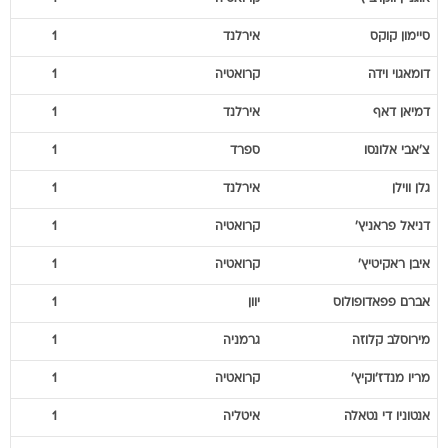
סיימון
קוקס
אירלנד
1
דומאגוי
וידה
קרואטיה
1
דמיאן
דאף
אירלנד
1
צ'אבי
אלונסו
ספרד
1
גלן
ווילן
אירלנד
1
דניאל
פראניץ'
קרואטיה
1
איבן
ראקיטיץ'
קרואטיה
1
אברם
פפאדופולוס
יוון
1
מירוסלב
קלוזה
גרמניה
1
מריו
מנדז'וקיץ'
קרואטיה
1
אנטוניו
די נטאלה
איטליה
1