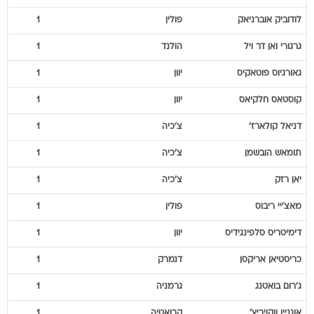
לודוביק
אוברניאק
פולין
1
גרגורי
ואן דר ויל
הולנד
1
גאורגיוס
פוטאקיס
יוון
1
קוסטאס
חלקיאס
יוון
1
דניאל
קולארז'
צ'כיה
1
תומאש
הובשמן
צ'כיה
1
יאן
רזק
צ'כיה
1
מאצ'יי
ריבוס
פולין
1
דימיטריס
סלפינגידיס
יוון
1
כריסטיאן
אריקסן
דנמרק
1
ג'רום
בואטנג
גרמניה
1
אוגניין
ווקויביץ'
קרואטיה
1