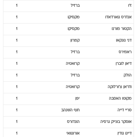
ז'ו
ברזיל
1
אנדרס
גוארדאדו
מקסיקו
1
הקטור
מורנו
מקסיקו
1
דני
נונקאו
קמרון
1
ראמירס
ברזיל
1
דיאן
לוברן
קרואטיה
1
הולק
ברזיל
1
ודראן
צ'ורלוקה
קרואטיה
1
מקוטו
האסבה
יפן
1
סריי
דייה
חוף השנהב
1
אוסקר בונייק
גרסיה
הונדורס
1
דייגו
גודין
אורוגוואי
1