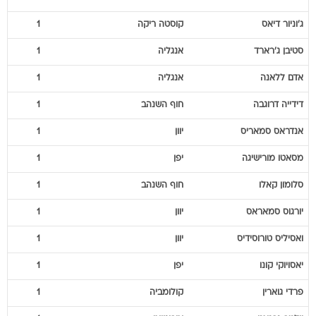
ג'וניור
דיאס
קוסטה ריקה
1
סטיבן
ג'רארד
אנגליה
1
אדם
ללאנה
אנגליה
1
דידייה
דרוגבה
חוף השנהב
1
אנדראס
סמאריס
יוון
1
מסאטו
מורישיגה
יפן
1
סלומון
קאלו
חוף השנהב
1
יורגוס
סמאראס
יוון
1
ואסיליס
טורוסידיס
יוון
1
יאסויוקי
קונו
יפן
1
פרדי
גוארין
קולומביה
1