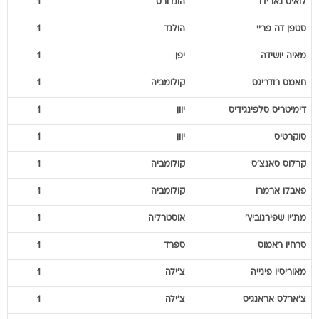
לואיס
גארידו
הונדורס
1
סטפן
דה פריי
הולנד
1
מאיה
יושידה
יפן
1
חאמס
רודריגס
קולומביה
1
דימיטריס
סלפינגידיס
יוון
1
סוקרטיס
יוון
1
קרלוס
סאנצ'ס
קולומביה
1
פאבלו
ארמרו
קולומביה
1
מת'יו
שפירנוביץ'
אוסטרליה
1
סרחיו
ראמוס
ספרד
1
מאוריסיו
פינייה
צ'ילה
1
צ'ארלס
אראנגיס
צ'ילה
1