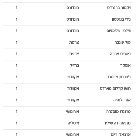
ויקטור
ברנרדס
הונדורס
1
ג'רי
בנגטסון
הונדורס
1
ווילסון
פלאסיוס
הונדורס
1
פול
פוגבה
צרפת
1
פטריס
אברה
צרפת
1
אוסקר
ברזיל
1
ג'פרסון
מונטרו
אקוודור
1
חואן קרלוס
פארדס
אקוודור
1
אנר
ולנסיה
אקוודור
1
פרננדו
מוסלרה
אורוגוואי
1
מתיאה
דה שיליו
איטליה
1
ארבאלו
ריוס
אורוגוואי
1