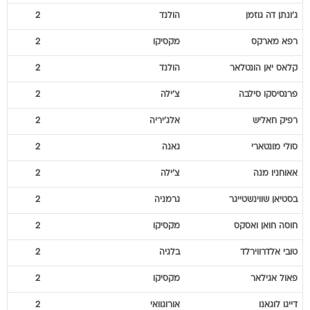
ג'ונתן
דה גוזמן
הולנד
2
רפא
מארקס
מקסיקו
2
קלאס יאן
הונטלאר
הולנד
2
פרנסיסקו
סילבה
צ'ילה
2
רפיק
חאליש
אלג'יריה
2
סולי
מונטארי
גאנה
2
אאוחניו
מנה
צ'ילה
2
בסטיאן
שווינשטייגר
גרמניה
2
חוסה חואן
ואסקס
מקסיקו
2
טובי
אלדרווירלד
בלגיה
2
פאול
אגילאר
מקסיקו
2
דייגו
לוגאנו
אורוגוואי
2