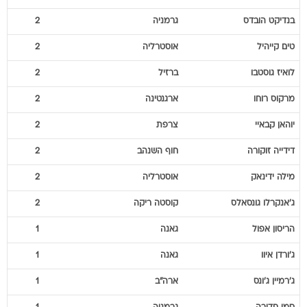
בנדיקט
הובדס
גרמניה
2
טים
קייהיל
אוסטרליה
2
לואיז
גוסטבו
ברזיל
2
מרקוס
רוחו
ארגנטינה
2
יוהאן
קבאיי
צרפת
2
דידייה
זוקורה
חוף השנהב
2
מילה
ידינאק
אוסטרליה
2
ג'אנקרלו
גונסאלס
קוסטה ריקה
2
הריסון
אפול
גאנה
1
ג'ורדן
איוו
גאנה
1
ג'רמיין
ג'ונס
ארה"ב
1