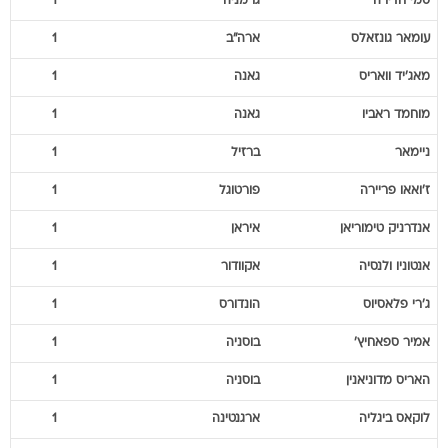
סמי
חדירה
גרמניה
1
עומאר
גונזאלס
ארה"ב
1
מאג'יד
וואריס
גאנה
1
מוחמד
ראביו
גאנה
1
ניימאר
ברזיל
1
ז'ואאו
פריירה
פורטוגל
1
אנדרניק
טימוריאן
איראן
1
אנטוניו
ולנסיה
אקוודור
1
ג'רי
פלאסיוס
הונדורס
1
אמיר
ספאחיץ'
בוסניה
1
האריס
מדוניאנין
בוסניה
1
לוקאס
ביגליה
ארגנטינה
1