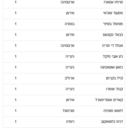
סרחיו
אגוארו
ארגנטינה
1
מסעוד
שוג'אי
איראן
1
מוחמד
בשיץ'
בוסניה
1
ג'באד
נקונאם
איראן
1
אנחל
די מריה
ארגנטינה
1
ג'ון אובי
מיקל
ניגריה
1
ג'ואון
אושאניווה
ניגריה
1
קייל
בקרמן
ארה"ב
1
קנת'
אומרו
ניגריה
1
קארים
אנסריפארד
איראן
1
ז'ואאו
מוטיניו
פורטוגל
1
דניס
גלושאקוב
רוסיה
1