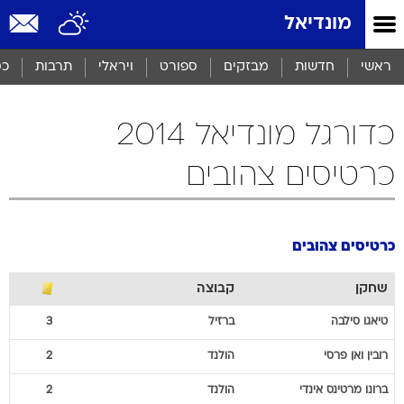
מונדיאל
ראשי
חדשות
מבזקים
ספורט
ויראלי
תרבות
כס
כדורגל מונדיאל 2014
כרטיסים צהובים
כרטיסים צהובים
שחקן
קבוצה
טיאגו
סילבה
ברזיל
3
רובין
ואן פרסי
הולנד
2
ברונו
מרטינס אינדי
הולנד
2