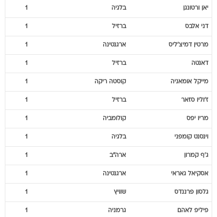
יאן
ורטונגן
בלגיה
1
דני
אלבס
ברזיל
1
מרטין
דמיצ'ליס
ארגנטינה
1
דאנטה
ברזיל
1
מייקל
אומאניה
קוסטה ריקה
1
ז'וליו
סזאר
ברזיל
1
מריו
יפס
קולומביה
1
וינסנט
קומפני
בלגיה
1
ג'ף
קמרון
ארה"ב
1
אסקיאל
גאראי
ארגנטינה
1
גלסון
פרננדס
שוויץ
1
פיליפ
לאהם
גרמניה
1