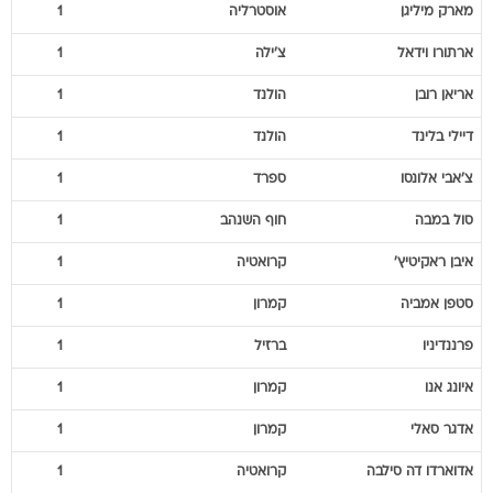
מארק
מיליגן
אוסטרליה
1
ארתורו
וידאל
צ'ילה
1
אריאן
רובן
הולנד
1
דיילי
בלינד
הולנד
1
צ'אבי
אלונסו
ספרד
1
סול
במבה
חוף השנהב
1
איבן
ראקיטיץ'
קרואטיה
1
סטפן
אמביה
קמרון
1
פרננדיניו
ברזיל
1
איונג
אנו
קמרון
1
אדגר
סאלי
קמרון
1
אדוארדו
דה סילבה
קרואטיה
1