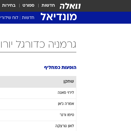
חדשות
ספורט
בחירות
מונדיאל
חדשות
לוח שידורי
גרמניה כדורגל יורו 2020 הופעות כמחלי
הופעות כמחליף
שחקן
לירוי
סאנה
אמרה
ג'אן
טימו
ורנר
לאון
גורצקה