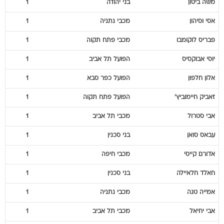
משה
ביטון
בני יהודה
1
אסי
וסיהון
מכבי נתניה
1
פבריס
לוקומבו
מכבי פתח תקוה
1
יוסי
אבוקסיס
הפועל תל אביב
1
אלון
חלפון
הפועל כפר סבא
1
זאביק
חיימוביץ'
הפועל פתח תקוה
1
אבי
סטרול
מכבי תל אביב
1
עבאס
סואן
בני סכנין
1
אדורם
קייסי
מכבי חיפה
1
חאלד
חלאיילה
בני סכנין
1
אמייה
טגה
מכבי נתניה
1
אבי
יחיאל
מכבי תל אביב
1