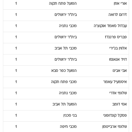
אורי
אוזן
הפועל פתח תקוה
1
ז'רום
לרואה
בית"ר ירושלים
1
עבדול סאמד
אוקוצ'ה
מכבי נתניה
1
פבריס
פרננדז
בית"ר ירושלים
1
אלווין
בג'ירי
מכבי תל אביב
1
דויד
אגאנסו
בית"ר ירושלים
1
אבי
אבינו
הפועל כפר סבא
1
איסמעיל
עאמר
מכבי פתח תקוה
1
שלומי
אדרי
מכבי נתניה
1
אסי
דומב
הפועל תל אביב
1
פסקל
קונדופוני
בני סכנין
1
שלומי
ארבייטמן
מכבי חיפה
1