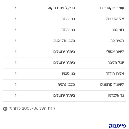
עומר
בוקסנבוים
הפועל פתח תקוה
1
אלי
אברבנל
בני יהודה
1
רוני
גפני
בני יהודה
1
תמיר
כהן
מכבי תל אביב
1
ליאור
אסולין
בית"ר ירושלים
1
יובל
חליבה
בית"ר ירושלים
1
אלירן
חודדה
בני סכנין
1
ליאוניד
קרופניק
מכבי נתניה
1
גל
אלברמן
בית"ר ירושלים
1
ליגת העל 2005/06 כדורגל
פייסבוק