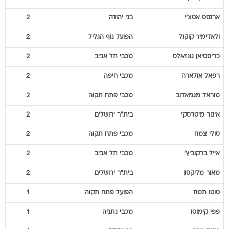
ארנסט
אטצ'י
בני יהודה
2
ולאדימיר
קוקול
הפועל נוף הגליל
2
כריסטיאן
גונזאלס
מכבי תל אביב
2
רפאל
אולארה
מכבי חיפה
2
מוראד
מגמאדוב
מכבי פתח תקוה
2
איגור
מיטרסקי
בית"ר ירושלים
2
סולי
צמח
מכבי פתח תקוה
2
אייל
ברקוביץ'
מכבי תל אביב
2
מאור
מליקסון
בית"ר ירושלים
2
טוטו
תמוז
הפועל פתח תקוה
1
פפי
קימוטו
מכבי נתניה
1