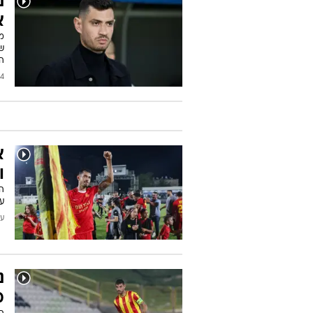
נ
א
ש
ה
2026
א
ו
המ
ע
עודכן
נ
מ