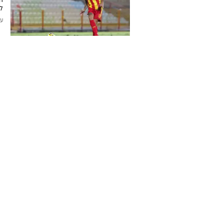
הב
ל
עודכן