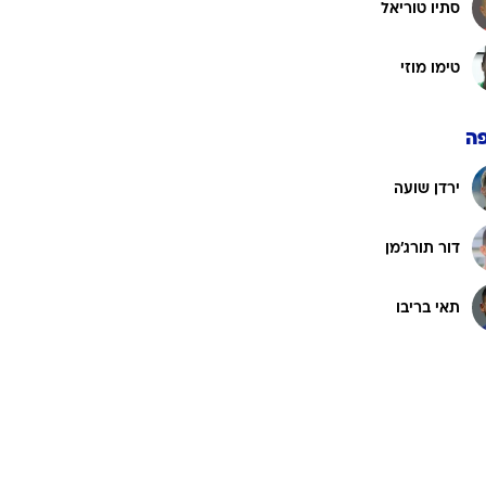
סתיו טוריאל
טימו מוזי
ה
ירדן שועה
דור תורג'מן
תאי בריבו
וק