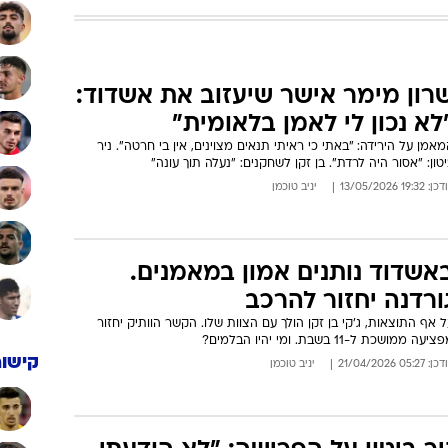
רון מימר אישר שיעזוב את אשדוד:
לא נכון לי לאמן בלאומית"
אמן על הירידה: "באתי כי ראיתי תנאים מצוינים, אין בי חרטה". ניר
טון: "אסור היה לרדת". בן זקן לשחקנים: "נעלה תוך עונה"
: 19:32 13/05/2026
יניב טוכמן
אשדוד נותנים אמון במאמנים.
ורדנה יחזור להרכב
 אף התוצאות, ג'קי בן זקן הולך עם הצוות שלו. הקשר הוותיק יחזור
יעה ממושכת ל-11 בשבת. ומי יהיו הבלמים?
קישור
: 05:27 21/04/2026
יניב טוכמן