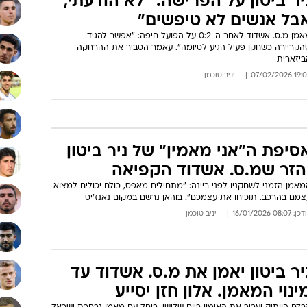
יר ביטון על הפרישה: "לא הודעתי,
בל אנשים לא טיפשים"
מאמן מ.ס. אשדוד לאחר ה-0:2 על הפועל חיפה: "אפשר להגיד
הקריירה כשחקן פעיל הגיע לסיומה". עאמר הסביר את ההרחקה
ביזארית
19:04 07/02/
יניב טוכמן
סיפת ה"אני מאמין" של ניר ביטון
הזר שמ.ס. אשדוד הקפיאה
אמן הזמני לשחקניו לפני ריינה: "מתחילים מאפס, כולם יכולים למצוא
צמם בהרכב. תוכיחו את עצמכם". בוהאן נרשם במקום נאנז'יס
: 08:07 16/01/2026
יניב טוכמן
יר ביטון יאמן את מ.ס. אשדוד עד
ינוי המאמן. אלון חזן יסייע