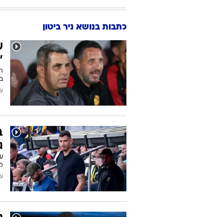
כתבות בנושא ניר ביטון
ש
"
המ
בי
עודכן
ב
ג
על
מפצ
עודכן