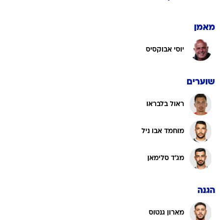
מאמן
יוסי אבוקסיס
שוערים
ראול בלבראו
מוחמד אבו ניל
מג'ד סלימאן
הגנה
מארון גנטוס