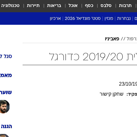
תרבות
סלבס
כסף
אוכל
בריאות
תיירות
טכנולוגיה
ם
נבחרות
מגזין
סטט' מונדיאל 2026
ארכיון
מונדיאל 2018
רפול
פאביניו
מונדיאל 2022
דורגל
סגל
ל
מאמן
23
/
10
/
1
שוערי
שחקן קישור
קיד:
הגנה