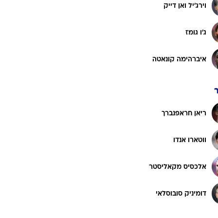
וירג'יל ואן דייק
ג'ו גומז
איברהימה קונאטה
ריאן חראפנברך
ווטארו אנדו
אלכסיס מקאליסטר
דומיניק סובוסלאי