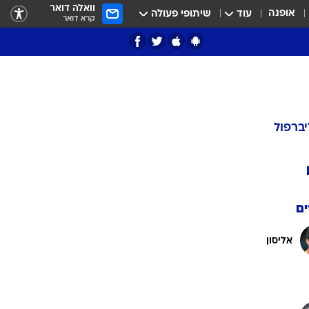
וואלה דואר
אופנה
עוד
שיתופי פעולה
קרא דואר
יברפול
ם
אליסון