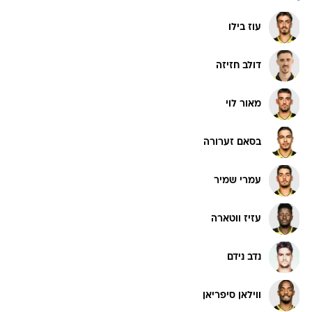
עוז בילו
דולב חזיזה
מאור לוי
בסאם זערורה
עמרי שמיר
עזיז ווטארה
נדב נידם
ווילאן סיפריאן