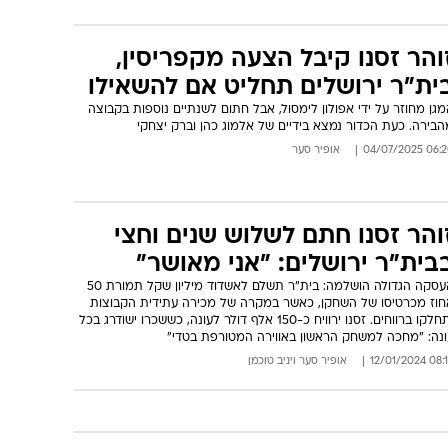
והר זסנו קיבל הצעה מקפריסין,
ית"ר ירושלים תחליט אם להשאילו
גן מחוזר על ידי אפולון לימסול, אבל חתום לשנתיים נוספות בקבוצה
בירה. כעת הכדור נמצא בידיים של אלמוג כהן וברק יצחקי
06:20 04/07/
אופיר סער
והר זסנו חתם לשלוש שנים וחצי
בית"ר ירושלים: "אני מאושר"
העסקה הגדולה הושלמה: בית"ר תשלם לאשדוד מיליון שקל תמורת 50
חוז מכרטיסו של השחקן, כאשר במקרה של מכירה עתידית הקבוצות
יתחלקו ברווחים. זסנו ירוויח כ-150 אלף דולר לעונה, כששכרו ישודרג בכל
ונה: "מחכה למשחק הראשון באווירה המטורפת בטדי"
08:18 12/01/
אופיר סער
ו
יניב טוכמן