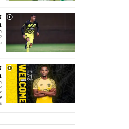
ז
ב
המ
מה
2025
ז
ב
א
ע
2024