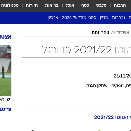
תרבות
סלבס
כסף
אוכל
בריאות
תיירות
טכנולוגיה
ם
נבחרות
מגזין
סטט' מונדיאל 2026
ארכיון
מונדיאל 2018
 אשדוד
זוהר זסנו
אצטדי
מונדיאל 2022
 כדורגל
21
/
11
/
2
פה
,
שחקן הגנה
תפקיד:
ישראל
פייסב
טוטו 2021/22