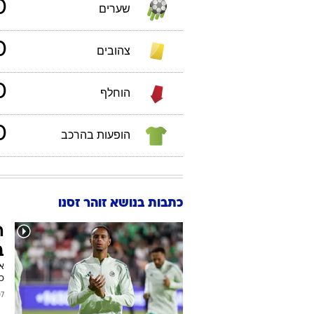
0
שערים
0
צהובים
0
הוחלף
0
הופעות בהרכב
כתבות בנושא זוהר זסנו
ה
ב
אח
כ
/2026