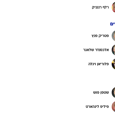
רלף רנגניק
ם
פטריק פנץ
אלכסנדר שלאגר
פלוריאן ויגלה
שטפן פוש
פיליפ לינהארט