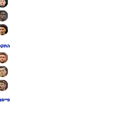
התקפ
פייסב