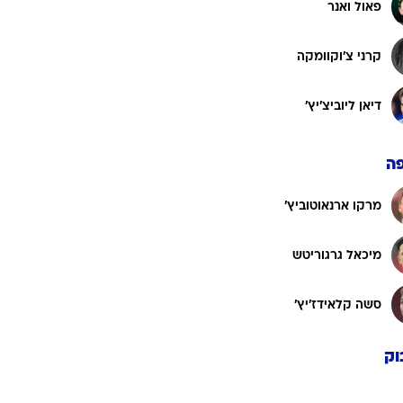
פאול ואנר
קרני צ'וקוומקה
דיאן ליוביצ'יץ'
ה
מרקו ארנאוטוביץ'
מיכאל גרגוריטש
סשה קלאידז'יץ'
וק