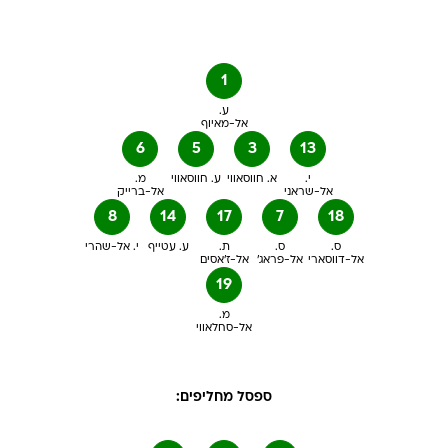
1
ע.
אל-מאיוף
6
5
3
13
י.
א. חווסאווי
ע. חווסאווי
מ.
אל-שראני
אל-ברייק
8
14
17
7
18
ס.
ס.
ת.
ע. עטייף
י. אל-שהרי
אל-דווסארי
אל-פראג'
אל-ז'אסים
19
מ.
אל-סחלאווי
ספסל מחליפים: