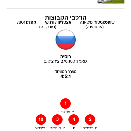
הרכבי הקבוצות
שופט:
נסטור
פיטאנה
אצטדיון:
לוז'ניקי
קהל:
78011
(ארגנטינה)
(מוסקבה)
רוסיה
מאמן:
סטניסלב
צ'רצ'סוב
מערך המשחק
4:5:1
1
א. אקינפייב
18
3
4
2
מ. פרננדס
ס.
א. קוטפוב
י. ז'ירקוב