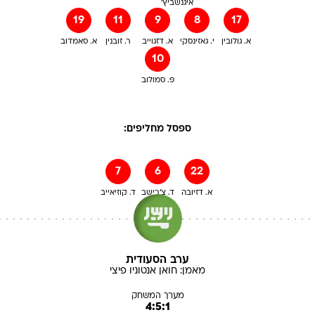
איגנשביץ'
19
11
9
8
17
א. גולובין
י. גאזינסקי
א. דזגוייב
ר. זובנין
א. סאמדוב
10
פ. סמולוב
ספסל מחליפים:
7
6
22
א. דזיובה
ד. צ'רישב
ד. קוזיאייב
ערב הסעודית
מאמן:
חואן אנטוניו
פיצי
מערך המשחק
4:5:1