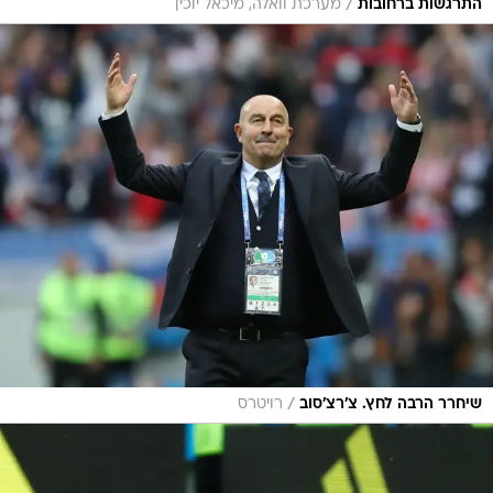
/
התרגשות ברחובות
מערכת וואלה, מיכאל יוכין
/
שיחרר הרבה לחץ. צ'רצ'סוב
רויטרס