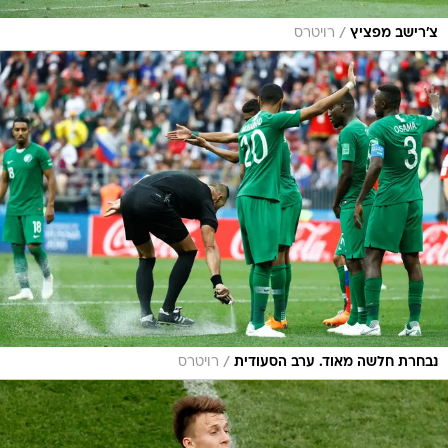
/
צ'רישב מפציץ
רויטרס
/
נבחרת חלשה מאוד. ערב הסעודית
רויטרס