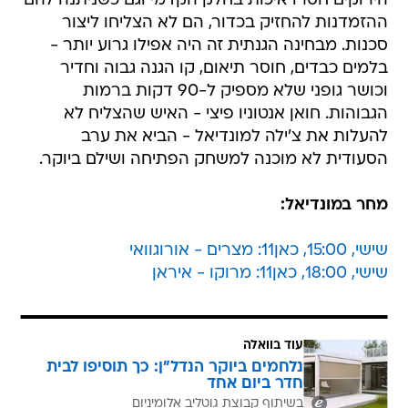
הירוקים חסרו איכות בחלק הקדמי וגם כשניתנה להם
ההזמדנות להחזיק בכדור, הם לא הצליחו ליצור
סכנות. מבחינה הגנתית זה היה אפילו גרוע יותר -
בלמים כבדים, חוסר תיאום, קו הגנה גבוה וחדיר
וכושר גופני שלא מספיק ל-90 דקות ברמות
הגבוהות. חואן אנטוניו פיצי - האיש שהצליח לא
להעלות את צ'ילה למונדיאל - הביא את ערב
הסעודית לא מוכנה למשחק הפתיחה ושילם ביוקר.
מחר במונדיאל:
שישי, 15:00, כאן11: מצרים - אורוגוואי
שישי, 18:00, כאן11: מרוקו - איראן
עוד בוואלה
נלחמים ביוקר הנדל"ן: כך תוסיפו לבית
חדר ביום אחד
בשיתוף קבוצת גוטליב אלומיניום