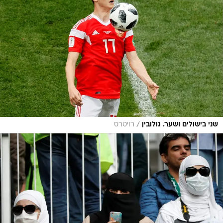
/
שני בישולים ושער. גולובין
רויטרס