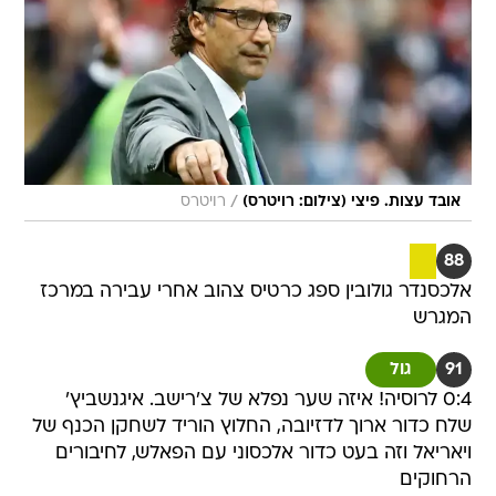
/
אובד עצות. פיצי (צילום: רויטרס)
רויטרס
88
אלכסנדר גולובין ספג כרטיס צהוב אחרי עבירה במרכז
המגרש
91
גול
0:4 לרוסיה! איזה שער נפלא של צ'רישב. איגנשביץ'
שלח כדור ארוך לדזיובה, החלוץ הוריד לשחקן הכנף של
ויאריאל וזה בעט כדור אלכסוני עם הפאלש, לחיבורים
הרחוקים