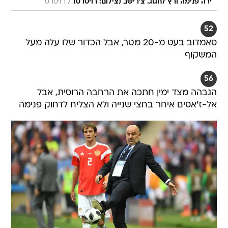
/
ירה פנימה ורץ לחגוג. צ'רישב (צילום: רויטרס)
רויטרס
52
סאמדוב בעט מ-20 מטר, אבל הכדור שלו עלה מעל
המשקוף
56
הגבהה מצד ימין חתכה את הרחבה הרוסית, אבל
אל-ז'אסים איחר בחצי שנייה ולא הצליח לדחוק פנימה