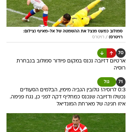
סמולוב כמעט מנצל את ההשמטה של אל-מאיוף (צילום:
/
רויטרס)
רויטרס
70
ארטיום דזיובה נכנס במקום פיודור סמולוב בנבחרת
רוסיה
71
גול
0:3 לרוסיה! גולובין הגביה מימין, הבלמים הסעודים
נכשלו ודזיובה שנכנס כמחליף דקה לפני כן, נגח פנימה.
איזו חגיגה של מארחת המונדיאל