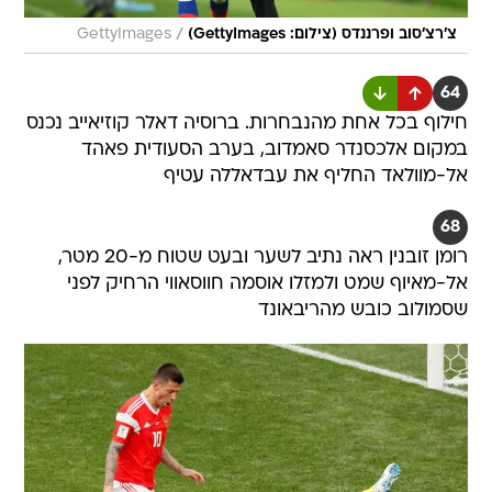
/
צ'רצ'סוב ופרננדס (צילום: GettyImages)
GettyImages
64
חילוף בכל אחת מהנבחרות. ברוסיה דאלר קוזיאייב נכנס
במקום אלכסנדר סאמדוב, בערב הסעודית פאהד
אל-מוולאד החליף את עבדאללה עטיף
68
רומן זובנין ראה נתיב לשער ובעט שטוח מ-20 מטר,
אל-מאיוף שמט ולמזלו אוסמה חווסאווי הרחיק לפני
שסמולוב כובש מהריבאונד