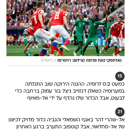
/
גאזינסקי נוגח פנימה (צילום: רויטרס)
רויטרס
15
כמעט 0:2 לרוסיה. ההגנה הירוקה שוב התגלתה
במערומיה כשאלן דגזוייב ניצל בור עמוק ברחבה כדי
לבעוט, אבל הכדור שלו נהדף על ידי אל-מאיוף
21
אל-שהרי דהר באגף השמאלי והגביה כדור מדויק לכיוונו
של אל-סחלאווי, אבל קוטפוב התערב ברגע האחרון