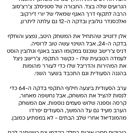
הגרועים שלה בצד. החבורה של סטניסלב צ'רצ'סוב
הרבה לתקוף דרך האגף שמאלי של יורי ז'ירקוב
ואלכסנדר גולובין ובדקה ה-12 גם עלתה ליתרון.
אלן דזגוייב שהתחיל את המשחק היטב, נפצע והוחלף
בדקה ה-24, אבל השינוי עשה טוב לרוסיה.
דניס צ'רישב שנכנס במקומו הוצב באגף וגולובין הוסט
לעמדה הטבעית שלו - כקשר התקפי. צ'רישב ניצל
את המהירות והדריבל שלו כדי לעורר מהומות
בהגנה הסעודית וגם התכבד בשער השני.
ערב הסעודית ביצעה חילוף התקפי בדקה ה-64 כדי
לנסות להציל את המשחק, אבל נחשפה מאחור,
קרסה וספגה שלוש פעמים נוספות. אם המשחק
הערב מעיד גם על ההמשך, הסעודים יפרדו
מהמונדיאל אחרי שלב הבתים - לא במפתיע כמובן.