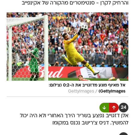
והרחיק לקרן - סנטימטרים מהקורה של אקינפייב
אל מאיוף מונע מדזגוייב את ה-0:2 (צילום:
/
GettyImages
GettyImages)
24
אלן דזגוייב נפצע בשריר הירך האחורי ולא היה יכול
להמשיך. דניס צ'רישב נכנס במקומו