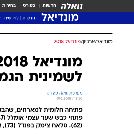
חדשות
ספורט
בחירות
מונדיאל
חדשות
לוח שידורי
מונדיאל
/
ארכיון
/
מונדיאל 2018
לשמינית הגמר אחרי 3
מערכת וואלה ספורט
19.6.2018 / 19:50
פתיחה חלומית למארחים, שהבט
(62). סלאח צימק בפנדל (73), אך לא מנע עוד הפסד מהפרעונים, שהודחו מעשית