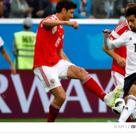
/
ס)
רויטרס