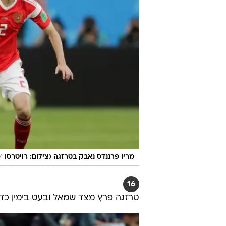
/
מריו פרננדס נאבק בטרזגה (צילום: רויטרס)
16
טרזגה פרץ מצד שמאל ובעט בימין כ