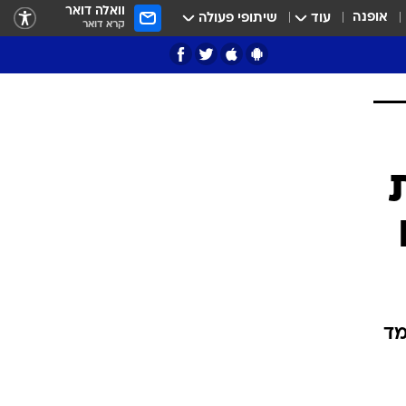
וואלה דואר
אופנה
עוד
שיתופי פעולה
קרא דואר
ת
מד