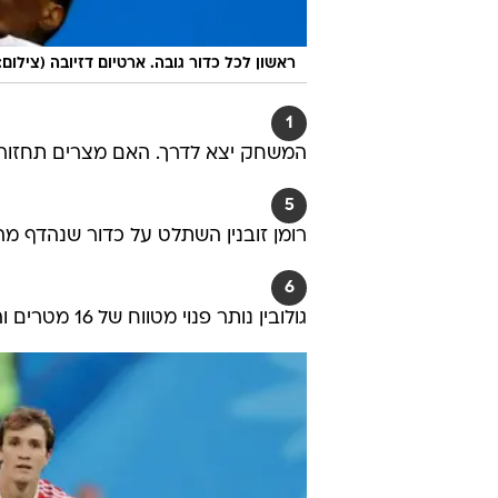
ראשון לכל כדור גובה. ארטיום דזיובה (צילום:
1
המשחק יצא לדרך. האם מצרים תחזור ל
5
רומן זובנין השתלט על כדור שנהדף מ
6
גולובין נותר פנוי מטווח של 16 מטרים והפציץ כדור שחמק החוצה. פתיחה מצוינת לרוסים