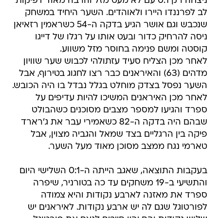
ניצחה רק 0:1 עם לא מעט מזל והרבה מאוד דפיקות
לב לפרננדו היירו ולאוהדים. השער היחיד במשחק
שנכבש וגם אושר הגיע בדקה ה-54 כשראמין רזאיאן
ניסה להרחיק כדור ובעט אותו על רגלו של דייגו
קוסטה ומשם פנימה בחוסר מזל משווע.
לאחר מכן הצליח סעיד עזתולהי לכבוש שער שוויון
מדהים (63) והאיראנים כבר רצו לחגוג בטירוף, אבל
השער נפסל בצדק מוחלט בגלל נבדל בו היה הכובש.
לאחר מכן האיראנים המשיכו להיות עדיפים על
ספרד והגיעו למספר מצבים מסוכנים כשהבולט
שבהם היה בדקה ה-82 כשאמירי עבר את ג'רארד
פיקה בין הרגליים בצד שמאל והגביה מצוין, אבל
טארמי נגח ממצב מסוכן מאוד מעל השער.
בעקבות התוצאה, שאגב הייתה ה-0:1 השלישי היום
והתשיעי ב-19 משחקים עד כה בטורניר, שיפרה
ספרד את מאזנה לארבע נקודות והיא צמודה
לפורטוגל שגם לה יש ארבע נקודות. לאיראנים יש