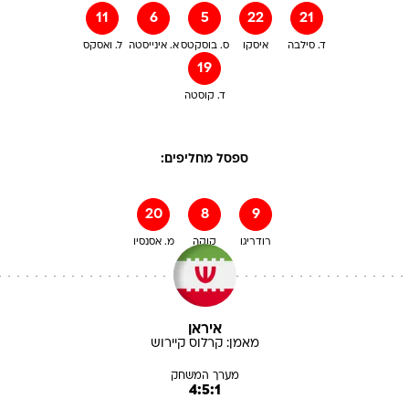
11
6
5
22
21
ד. סילבה
איסקו
ס. בוסקטס
א. אינייסטה
ל. ואסקס
19
ד. קוסטה
ספסל מחליפים:
20
8
9
רודריגו
קוקה
מ. אסנסיו
איראן
מאמן:
קרלוס
קיירוש
מערך המשחק
4:5:1