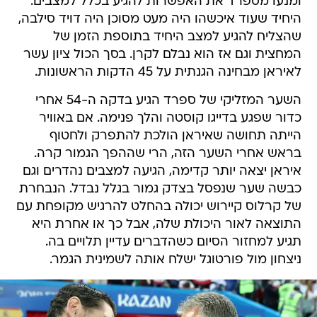
ומנעו מספרד את האפשרות להגיע בכלל למצבים.
היחיד שעוד איכשהו היה מעט מסוכן היה דויד סילבה,
שהצליח להגיע למצב היחיד בתוספת הזמן של
המחצית וגם אז הוא נבלם לקרן. בסך הכול ציון עשר
לאיראן מבחינה הגנתית על 45 הדקות הראשונות.
השער המזליקי של ספרד הגיע בדקה ה-54 אחרי
כדור שפגע בדייגו קוסטה והלך פנימה. אם באוויר
הייתה תחושה שאיראן הולכת להתפרק ולחטוף
בראש אחרי השער הזה, הרי שההפך הגמור קרה.
איראן יצאה יותר קדימה, הגיעה למצבים נהדרים וגם
כבשה שער שנפסל בצדק גמור בגלל נבדל. הנבחרת
של קרלוס קיירוש יכולה בהחלט להרגיש מקופחת עם
התוצאה לאור היכולת שלה, אבל כך או אחרת היא
תגיע למחזור הסיום כשהדברים עדיין תלויים בה.
ניצחון מול פורטוגל ישלח אותה לשמינית הגמר.