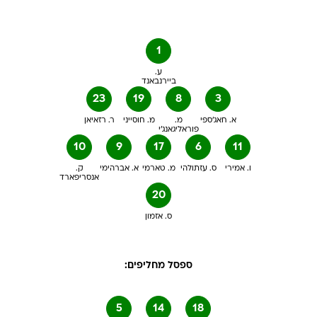
1
ע.
ביירנבאנד
23
19
8
3
א. חאג'ספי
מ.
מ. חוסייני
ר. רזאיאן
פוראליגאנג'י
10
9
17
6
11
ו. אמירי
ס. עזתולהי
מ. טארמי
א. אברהימי
ק.
אנסריפארד
20
ס. אזמון
ספסל מחליפים:
5
14
18