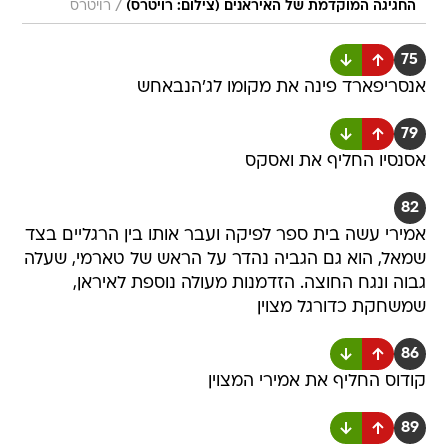
/
החגיגה המוקדמת של האיראנים (צילום: רויטרס)
רויטרס
75
אנסריפארד פינה את מקומו לג'הנבאחש
79
אסנסיו החליף את ואסקס
82
אמירי עשה בית ספר לפיקה ועבר אותו בין הרגליים בצד
שמאל, הוא גם הגביה נהדר על הראש של טארמי, שעלה
גבוה ונגח החוצה. הזדמנות מעולה נוספת לאיראן,
שמשחקת כדורגל מצוין
86
קודוס החליף את אמירי המצוין
89