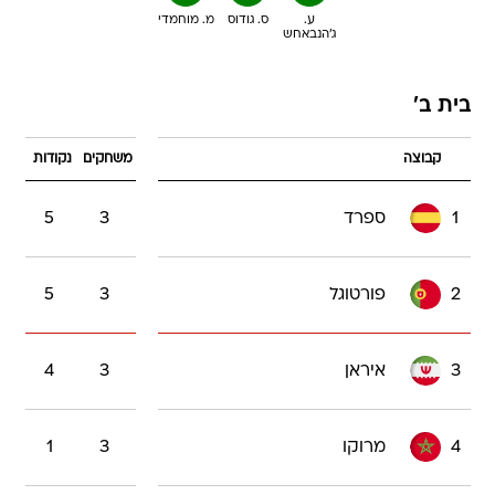
ע.
ס. גודוס
מ. מוחמדי
ג'הנבאחש
בית ב'
קבוצה
משחקים
נקודות
1
ספרד
3
5
2
פורטוגל
3
5
3
איראן
3
4
4
מרוקו
3
1