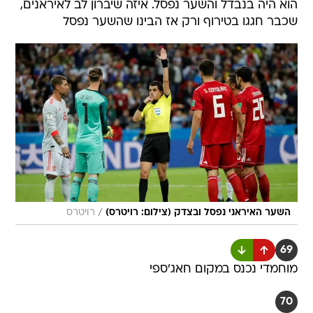
הוא היה בנבדל והשער נפסל. איזה שיברון לב לאיראנים,
שכבר חגגו בטירוף ורק אז הבינו שהשער נפסל
/
השער האיראני נפסל ובצדק (צילום: רויטרס)
רויטרס
69
מוחמדי נכנס במקום חאג'ספי
70