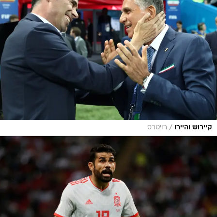
/
קיירוש והיירו
רויטרס