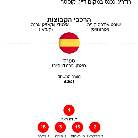
רודריגו נכנס במקום דייגו קוסטה
הרכבי הקבוצות
שופט:
אנדרס
קוניה
אצטדיון:
קאזאן ארנה
(אורוגוואי)
(קאזאן)
ספרד
מאמן:
פרננדו
היירו
מערך המשחק
4:5:1
1
ד. דה חאה
18
3
15
2
ד. קרבחאל
ס. ראמוס
ג. פיקה
ג. אלבה