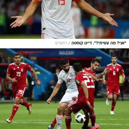
/
"אני? מה עשיתי?". דייגו קוסטה
רויטרס