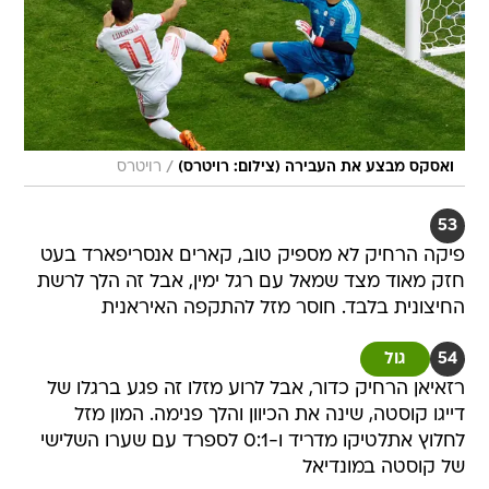
/
ואסקס מבצע את העבירה (צילום: רויטרס)
רויטרס
53
פיקה הרחיק לא מספיק טוב, קארים אנסריפארד בעט
חזק מאוד מצד שמאל עם רגל ימין, אבל זה הלך לרשת
החיצונית בלבד. חוסר מזל להתקפה האיראנית
54
גול
רזאיאן הרחיק כדור, אבל לרוע מזלו זה פגע ברגלו של
דייגו קוסטה, שינה את הכיוון והלך פנימה. המון מזל
לחלוץ אתלטיקו מדריד ו-0:1 לספרד עם שערו השלישי
של קוסטה במונדיאל