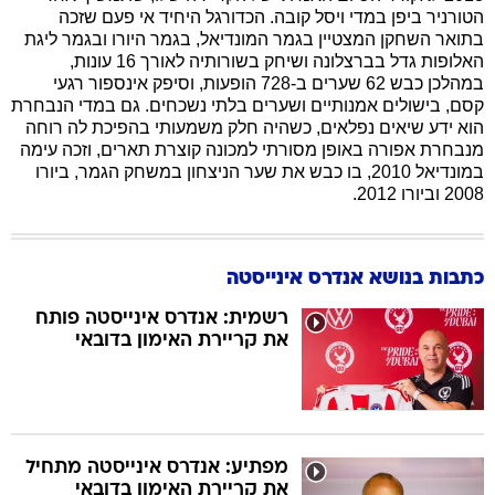
הטורניר ביפן במדי ויסל קובה. הכדורגל היחיד אי פעם שזכה
בתואר השחקן המצטיין בגמר המונדיאל, בגמר היורו ובגמר ליגת
האלופות גדל בברצלונה ושיחק בשורותיה לאורך 16 עונות,
במהלכן כבש 62 שערים ב-728 הופעות, וסיפק אינספור רגעי
קסם, בישולים אמנותיים ושערים בלתי נשכחים. גם במדי הנבחרת
הוא ידע שיאים נפלאים, כשהיה חלק משמעותי בהפיכת לה רוחה
מנבחרת אפורה באופן מסורתי למכונה קוצרת תארים, וזכה עימה
במונדיאל 2010, בו כבש את שער הניצחון במשחק הגמר, ביורו
2008 וביורו 2012.
כתבות בנושא אנדרס אינייסטה
רשמית: אנדרס אינייסטה פותח
את קריירת האימון בדובאי
מפתיע: אנדרס אינייסטה מתחיל
את קריירת האימון בדובאי