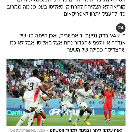
0:1 לגאנה! ג'ורדן איוו הרים כדור נייח משמאל, דרום
קוריאה לא הצליחה להרחיק וסאליסו בעט פנימה מקרוב
כדי להעניק יתרון לאפריקאים
24
ה-VAR בדק נגיעת יד אפשרית, ואכן הייתה כזו של
אנדרה איוו לפני שהכדור נחת אצל סאליסו, אבל לא כזו
שהצדיקה פסילה של השער
/
גאנה עלתה ליתרון בניגוד למהלך המשחק
GettyImages, Alex