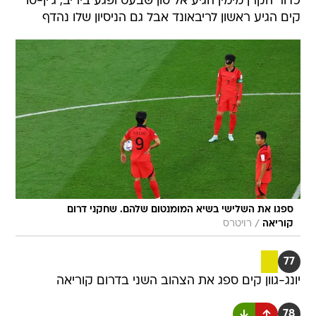
כדור הקרן מימין הגיע אל סון שבעט ופגע ביריב, ג'ין-סו
קים הגיע ראשון לריבאונד אבל גם הניסיון שלו נהדף
ספגו את השלישי בשיא המומנטום שלהם. שחקני דרום
/
קוריאה
רויטרס
77
יונג-גוון קים ספג את הצהוב השני בדרום קוריאה
78