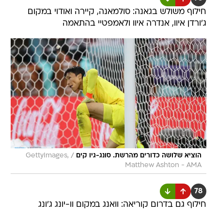
חילוף משולש בגאנה: סולמאנה, קיירה ואודוי במקום
ג'ורדן איוו, אנדרה איוו ולאמפטיי בהתאמה
/
הוציא שלושה כדורים מהרשת. סונג-גיו קים
GettyImages,
Matthew Ashton - AMA
78
חילוף גם בדרום קוריאה: וואנג במקום וו-יונג ג'ונג