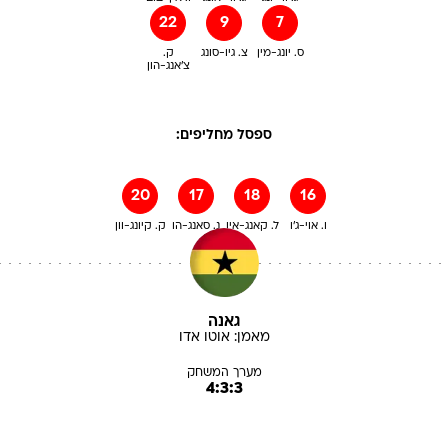
22
9
7
ס. יונג-מין
צ. גיו-סונג
ק.
צ'אנג-הון
ספסל מחליפים:
20
17
18
16
ו. אוי-ג'ו
ל. קאנג-אין
נ. סאנג-הו
ק. קיונג-וון
גאנה
מאמן:
אוטו
אדו
מערך המשחק
4:3:3