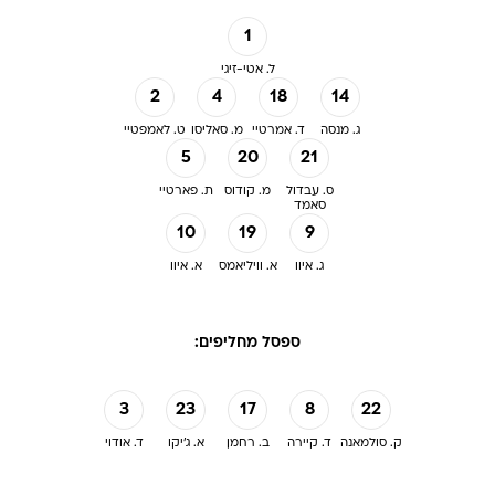
1
ל. אטי-זיגי
2
4
18
14
ג. מנסה
ד. אמרטיי
מ. סאליסו
ט. לאמפטיי
5
20
21
ס. עבדול
מ. קודוס
ת. פארטיי
סאמד
10
19
9
ג. איוו
א. וויליאמס
א. איוו
ספסל מחליפים:
3
23
17
8
22
ק. סולמאנה
ד. קיירה
ב. רחמן
א. ג'יקו
ד. אודוי