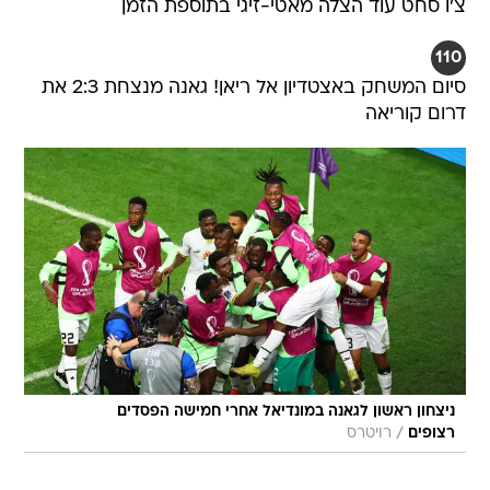
צ'ו סחט עוד הצלה מאטי-זיגי בתוספת הזמן
110
סיום המשחק באצטדיון אל ריאן! גאנה מנצחת 2:3 את
דרום קוריאה
ניצחון ראשון לגאנה במונדיאל אחרי חמישה הפסדים
/
רצופים
רויטרס