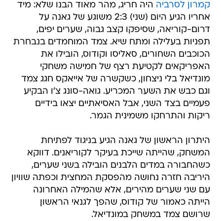
קמרון לסרביה
היה חריג, מהר מאוד הבנו שלא: מיד
אחריו הגיע היום (שני) 2:3 משוגע של גאנה על
דרום-קוריאה, שסיפקו קצב גבוה, שערים יפים,
תפניות בעלילה ומתח שיא. צמד המוחמדים בנבחרת
הכוכבים השחורים, סאליסו וקודוס, הובילו את
האפריקאים לקטיעת רצף של חמישה משחקי
מונדיאל בלי ניצחון, כשקשרה של אייאקס חגג צמד
וגם כבש את השער המכריע. גואה-סונג צ'ו הבקיע
פעמיים בצד השני, אבל האסיאתיים יצאו בידיים
ריקות והתרחקו משמינית הגמר.
היתרון הראשון של גאנה הגיע בניגוד לפתיחת
המשחק, שהייתה שייכת בעיקר לקוריאנים. דווקא
כשהחבורה במדים הלבנים הובילה בשני שערים,
היריבה חזרה נחושה מהפסקת המחצית וכפתה שוויון
עם שני שערים מהירים, אלא שהמילה האחרונה
הייתה כאמור של קודוס, שהפך לגנאי הראשון
שרושם צמד במשחק במונדיאל.