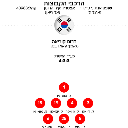
הרכבי הקבוצות
שופט:
אנתוני
טיילור
אצטדיון:
עיר החינוך
קהל:
43983
(אנגליה)
(אל ריאן)
דרום קוריאה
מאמן:
פאולו
בנטו
מערך המשחק
4:3:3
1
ק. סונג-גיו
15
19
4
3
ק. ג'ין-סו
ק. מין-ג'ה
ק. יונג-גוון
ק. מון-וואן
6
25
5
ג. וו-יונג
ג. וו-יאונג
ו. אין-בום