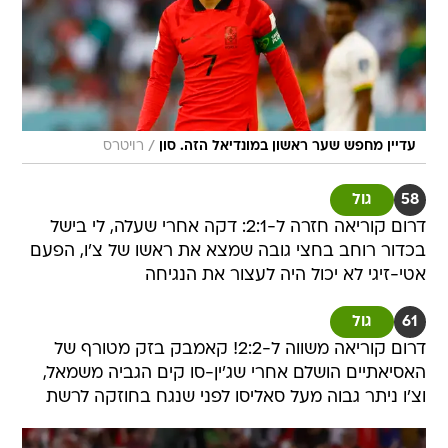
/
עדיין מחפש שער ראשון במונדיאל הזה. סון
רויטרס
58
גול
דרום קוריאה חזרה ל-2:1: דקה אחרי שעלה, לי בישל
בכדור רוחב בחצי גובה שמצא את ראשו של צ'ו, הפעם
אטי-זיגי לא יכול היה לעצור את הנגיחה
61
גול
דרום קוריאה משווה ל-2:2! קאמבק בזק מטורף של
האסיאתיים הושלם אחרי שג'ין-סו קים הגביה משמאל,
וצ'ו ניתר גבוה מעל סאליסו לפני שנגח בחוזקה לרשת