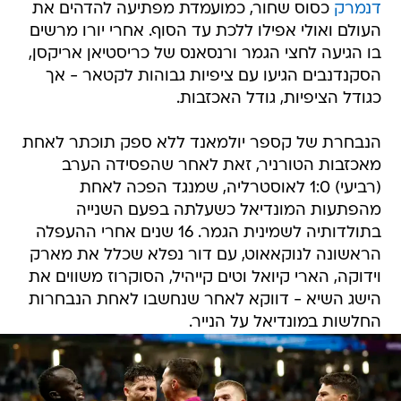
דנמרק
כסוס שחור, כמועמדת מפתיעה להדהים את
העולם ואולי אפילו ללכת עד הסוף. אחרי יורו מרשים
בו הגיעה לחצי הגמר ורנסאנס של כריסטיאן אריקסן,
הסקנדנבים הגיעו עם ציפיות גבוהות לקטאר - אך
כגודל הציפיות, גודל האכזבות.
הנבחרת של קספר יולמאנד ללא ספק תוכתר לאחת
מאכזבות הטורניר, זאת לאחר שהפסידה הערב
(רביעי) 1:0 לאוסטרליה, שמנגד הפכה לאחת
מהפתעות המונדיאל כשעלתה בפעם השנייה
בתולדותיה לשמינית הגמר. 16 שנים אחרי ההעפלה
הראשונה לנוקאאוט, עם דור נפלא שכלל את מארק
וידוקה, הארי קיואל וטים קייהיל, הסוקרוז משווים את
הישג השיא - דווקא לאחר שנחשבו לאחת הנבחרות
החלשות במונדיאל על הנייר.