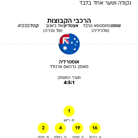
נקודה ושער אחד בלבד
הרכבי הקבוצות
שופט:
מוסטפא
גורבל
אצטדיון:
אל ג'אנוב
קהל:
41232
(אלג'יריה)
(אל ווכרה)
אוסטרליה
מאמן:
גרהאם
ארנולד
מערך המשחק
4:5:1
1
מ. ריאן
2
4
19
16
ע. בהיץ'
ה. סוטר
ק. רוולס
מ. דגנק