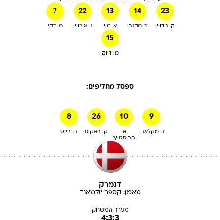
7
22
13
14
23
ק. גודווין
ר. מקגרי
א. מוי
ג. אירווין
מ. לקי
15
מ. דיוק
ספסל מחליפים:
8
26
10
9
ג. מקלארן
א.
ק. באקוס
ב. רייט
חרוסטיץ'
דנמרק
מאמן:
קספר
יולמאנד
מערך המשחק
4:3:3