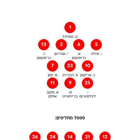
1
ק. שמייכל
13
2
6
5
י. מיילה
א.
י. אנדרסן
ר.
כריסטנסן
כריסטנסן
7
23
10
כ. אריקסן
פ. הויביירג
מ. ינסן
11
9
25
י.
מ.
א. סקוב
לינדסטרום
ברייתווייט
אולסן
ספסל מחליפים:
26
24
14
21
12