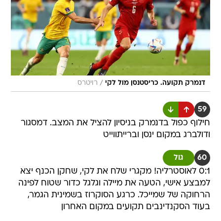
/
דנמרק תקועה. כריסטנסן מול לקי
רויטרס
59
חילוף כפול בדנמרק בניסיון להציל את המצב. דמסגור
ודולברג במקום ינסן וברייתווייט
60
גול
0:1 לאוסטרליה! מקגרי שלח את לקי, שחקן הכנף יצא
למבצע אישי, הטעה את מיילה וגלגל כדור שטוח לפינה
הרחוקה של שמייכל. כרגע הסוקרוז בשמינית הגמר,
בעוד הסקנדינבים תקועים במקום האחרון