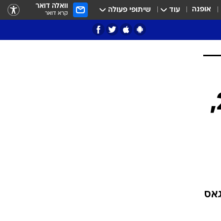
וואלה דואר
אופנה
עוד
שיתופי פעולה
קרא דואר
גרמניה ניצחה את קוסטה ריקה 2:4,
כניעו את נבאס, טחדה (58) ו-ורגאס