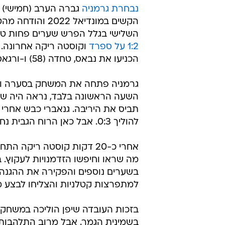
נבחרת גרמניה
גברה הערב (חמישי) 
הקשים במונדיאל
השלישי בגלל הפרש שערים פחות טוב
1:2 על ספרד
הכניעו את נבאס, טחדה (58) ו-ורגאס (69) הפכו זמנית.
השעה הראשונה בלבד, נראה היה שז
להוליך 0:3. אבל כאן הרוח הגבית נחלשה.
אחרי כ-20 דקות קוסטה ריק
מה שראו וחיפשו הזדמנויות לעקוץ. 
בשערים נוספים והפקירה את ההגנה.
למתפרצות קטלניות והצליחו לבצע מהפ
בזכות העובדה שיפן הוליכה במשחק
בשמינית הגמר. אבל מרוב התלהבות, 