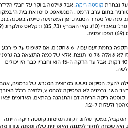
על נבחרת
קוסטה ריקה
, אבל שילמה ביוקר על חבלי הלידה
 2022 והודחה מהטורניר בתום ערב דרמטי. המנשאפט סיימו את בית ה' במקו
 מזה של ספרד הסגנית. יפן המפתיעה סיימה בפסגה בזכו
גרמניה פתחה את המשחק בסערה ותקפה בחמת זעם עם 6-7 שחקנים. אם לשפוט על פי רבע
ו לא שאלה של מי תנצח, אלא של כמה התוצאה בה גרמני
תביס את היריבה. גנאברי כבש אחרי 10 דקות, אבל עד הדקה ה-15 הוא וחבריו כבר היו יכולים
ה התחילה להעיז. הטיקוס גיששו במחצית המגרש של גרמניה, אהב
בצד השני גרמניה לא הפסיקה להחמיץ, נלחצה בגלל הצורך
 קוסטה ריקה הריחה דם והתנהגה בהתאם. האדומים יצאו
ך ולעלות ל-1:2.
 המקביל, במשך שלוש דקות תמימות קוסטה ריקה הייתה
היא שכחה לחזור למגננה האופיינית שלה וספגה שוויון מהי