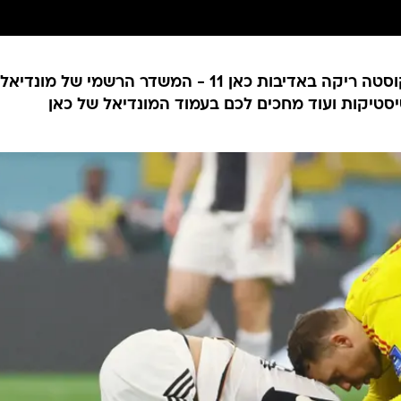
תקציר ניצחונה של גרמניה 2:4 על קוסטה ריקה באדיבות כאן 11 - המשדר הרשמי של מונדיאל