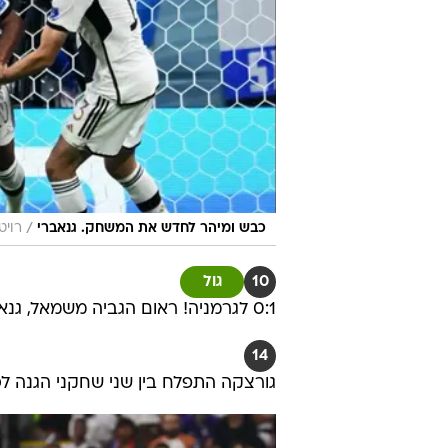
/
כבש ומיהר לחדש את המשחק. גנאברי
רויט
10
גול
0:1 לגרמניה! ראום הגביה משמאל, גנאברי החופשי נגח לפינה הרחוקה ונבאס נכנע
14
גורצקה התפלח בין שני שחקני הגנה לכ