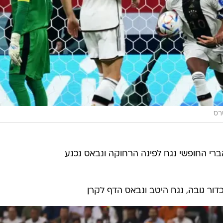
רס
דור גובה, נגח היטב ונבאס הדף לקרן