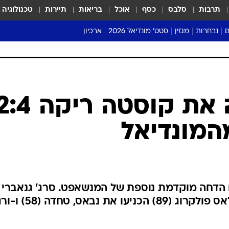
תרבות
סלבס
כסף
אוכל
בריאות
תיירות
טכנולוגיה
ם
נבחרות
מגזין
סטט' מונדיאל 2026
ארכיון
מונדיאל 2018
מונדיאל 2022
המונדיאל
 הדחה מוקדמת נוספת של המנשאפט. סרג' גנאברי
(10), קאי האברץ (73, 85) וניקלאס פולקרוג (89) ה