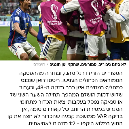
/
לא סתם גיבורים, סמוראים. שחקני יפן חוגגים
רויטרס
הספרדים הורידו רגל מהגז, ובחזרה מההפסקה
הסמוראים הכחולים הענישו. ריטסו דואן שנכנס
כמחליף במחצית איזן כבר בדקה ה-48, וכעבור
שלוש דקות הושלם המהפך. תחילה השער השני של
או טנאקה נפסל בעקבות יציאת הכדור מתחומי
המגרש במסירת הרוחב של קאורו מיטומה, אך
בדיקה VAR ממושכת קבעה שהכדור לא חצה את קו
החוץ במלוא היקפו - 1:2 מדהים לאסיאתים.