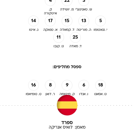
4
22
3
ש. טאניגוצ'י
מ. יושידה
ק.
איטקורה
14
17
15
13
5
י. נגאטומו
ה. מוריטה
ד. קמאדה
א. טנאקה
ג. איטו
11
25
ד. מאדה
ט. קובו
ספסל מחליפים:
16
8
9
6
18
ט. אסאנו
ו. אנדו
ק. מיטומה
ר. דואן
ט. טומיאסו
ספרד
מאמן:
לואיס אנריקה