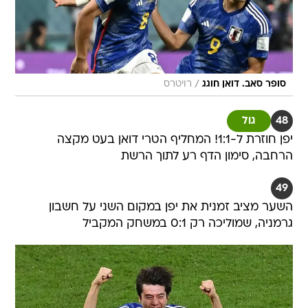
/
סופר סאב. דואן חוגג
רויטרס
48
גול
יפן חוזרת ל-1:1! המחליף הטרי דואן בעט מקצה
הרחבה, סימון הדף רע לתוך הרשת
49
השער מציב זמנית את יפן במקום השני על חשבון
גרמניה, שמוליכה רק 0:1 במשחק המקביל