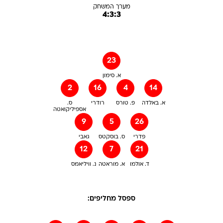
מערך המשחק
4:3:3
23
א. סימון
2
16
4
14
א. באלדה
פ. טורס
רודרי
ס.
אספיליקואטה
9
5
26
פדרי
ס. בוסקטס
גאבי
12
7
21
ד. אולמו
א. מוראטה
נ. וויליאמס
ספסל מחליפים: