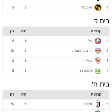
יאנג בויז
5
6
4
בית ז'
קבוצה
מש
נק
ליל
11
6
1
רד בול זלצבורג
10
6
2
סביליה
6
6
3
וולפסבורג
5
6
4
בית ח'
קבוצה
מש
נק
יובנטוס
15
6
1