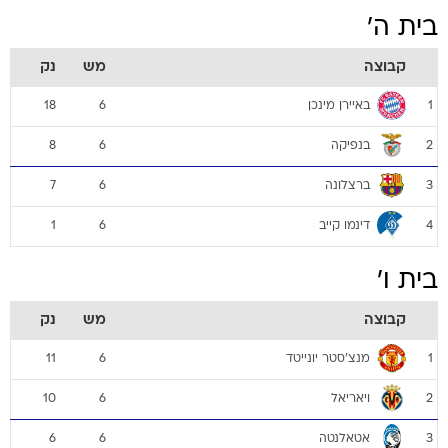
בית ה'
קבוצה
מש
נק
באיירן מינכן
18
6
1
בנפיקה
8
6
2
ברצלונה
7
6
3
דינמו קייב
1
6
4
בית ו'
קבוצה
מש
נק
מנצ'סטר יונייטד
11
6
1
ויאריאל
10
6
2
אטאלנטה
6
6
3