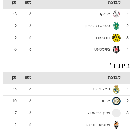
קבוצה
מש
נק
אייאקס
18
6
1
ספורטינג ליסבון
9
6
2
דורטמונד
9
6
3
בשיקטאש
0
6
4
בית ד'
קבוצה
מש
נק
ריאל מדריד
15
6
1
אינטר
10
6
2
שריף טירספול
7
6
3
שחטאר דונייצק
2
6
4