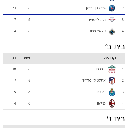
פריז סן ז'רמן
11
6
2
ר.ב. לייפציג
7
6
3
קלאב ברוז'
4
6
4
בית ב'
קבוצה
מש
נק
ליברפול
18
6
1
אתלטיקו מדריד
7
6
2
פורטו
5
6
3
מילאן
4
6
4
בית ג'