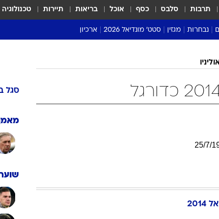
תרבות
סלבס
כסף
אוכל
בריאות
תיירות
טכנולוגיה
ם
נבחרות
מגזין
סטט' מונדיאל 2026
ארכיון
מונדיאל 2018
וליניו
מונדיאל 2022
סגל
ב
מאמן
25
/
7
/
1
שוערי
2014