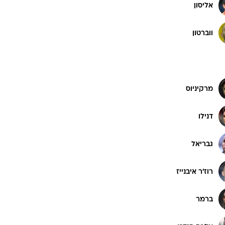
אליסון
ווברטון
מרקיניוס
דנילו
גבריאל
רוז'ר איבנייז
ברמר