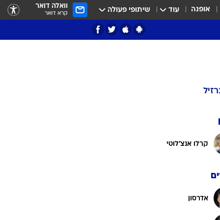
וואלה דואר
אופנה
עוד
שיתופי פעולה
קרא דואר
רזיל
קרלו אנצ'לוטי
ם
אדרסון