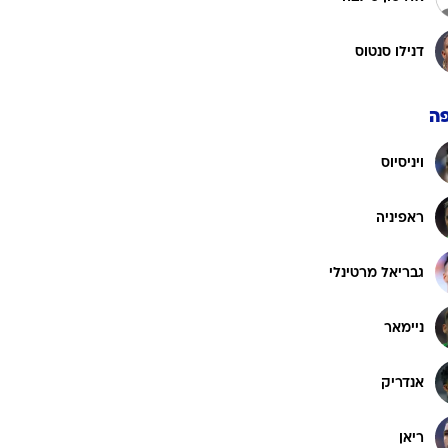
דנילו סנטוס
ה
ויניסיוס
ראפיניה
גבריאל מרטינלי
ניימאר
אנדריק
ריאן