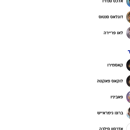
אלכס סנדרו
דוגלאס סנטוס
לאו פריירה
קאסמירו
לוקאס פאקטה
פאביניו
ברונו גימראייש
אדרסון סילבה