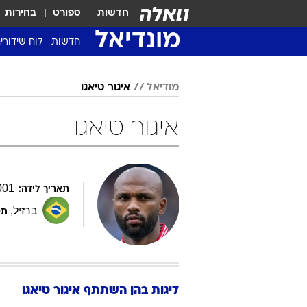
חדשות
ספורט
בחירות
מונדיאל
חדשות
לוח שידורי
מודיאל
איגור טיאגו
איגור טיאגו
001
תאריך לידה:
ברזיל
,
תפ
ליגות בהן השתתף
איגור
טיאגו