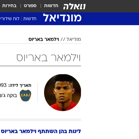
חדשות
ספורט
בחירות
מונדיאל
חדשות
לוח שידורי
מודיאל
וילמאר באריוס
וילמאר באריוס
993
תאריך לידה:
בוקה ג'ונ
ליגות בהן השתתף
וילמאר
באריוס