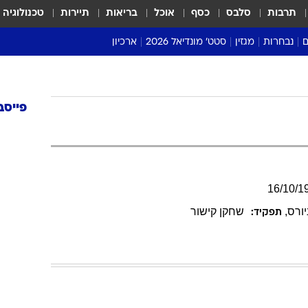
תרבות
סלבס
כסף
אוכל
בריאות
תיירות
טכנולוגיה
ם
נבחרות
מגזין
סטט' מונדיאל 2026
ארכיון
מונדיאל 2018
מונדיאל 2022
פייסב
16
/
10
/
1
יורס
,
שחקן קישור
תפקיד: