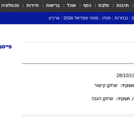
תרבות
סלבס
כסף
אוכל
בריאות
תיירות
טכנולוגיה
ם
נבחרות
מגזין
סטט' מונדיאל 2026
ארכיון
מונדיאל 2018
מונדיאל 2022
פייסב
28
/
10
/
1
שחקן קישור
פקיד:
,
שחקן הגנה
תפקיד: