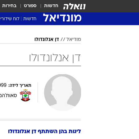
חדשות
ספורט
בחירות
מונדיאל
חדשות
לוח שידורי
מודיאל
דן אנלונדולו
דן אנלונדולו
999
תאריך לידה:
סאות'המ
ליגות בהן השתתף
דן
אנלונדולו