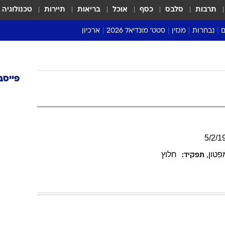
תרבות
סלבס
כסף
אוכל
בריאות
תיירות
טכנולוגיה
ם
נבחרות
מגזין
סטט' מונדיאל 2026
ארכיון
מונדיאל 2018
מונדיאל 2022
פייסב
5
/
2
/
1
פטון
,
חלוץ
תפקיד: