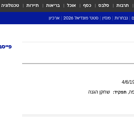
תרבות
סלבס
כסף
אוכל
בריאות
תיירות
טכנולוגיה
ם
נבחרות
מגזין
סטט' מונדיאל 2026
ארכיון
מונדיאל 2018
מונדיאל 2022
פייסב
4
/
6
/
1
פה
,
שחקן הגנה
תפקיד: