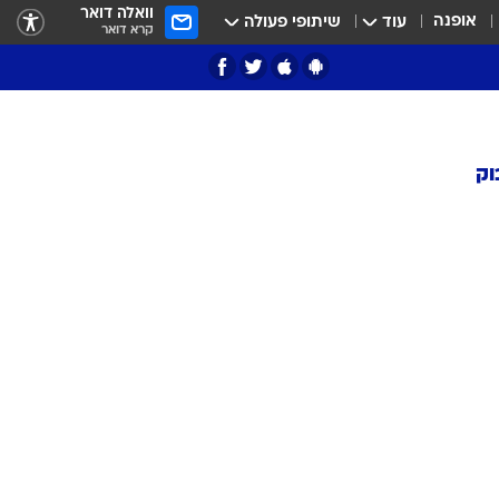
וואלה דואר
אופנה
עוד
שיתופי פעולה
קרא דואר
וק