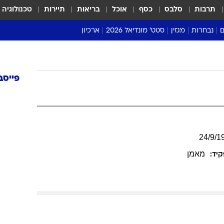
תרבות
סלבס
כסף
אוכל
בריאות
תיירות
טכנולוגיה
ם
נבחרות
מגזין
סטט' מונדיאל 2026
ארכיון
מונדיאל 2018
מונדיאל 2022
פייסב
24
/
9
/
1
מאמן
יד: