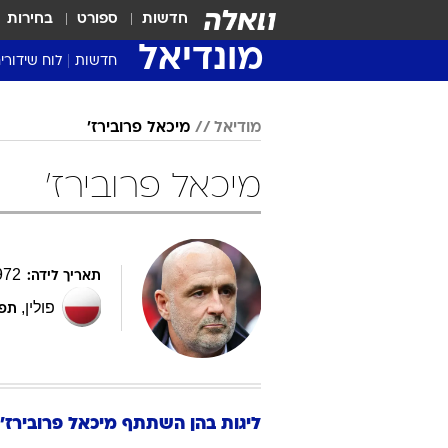
חדשות
ספורט
בחירות
מונדיאל
חדשות
לוח שידורי
מודיאל
מיכאל פרובירז'
מיכאל פרובירז'
972
תאריך לידה:
פולין
,
תפק
ליגות בהן השתתף
מיכאל
פרובירז'