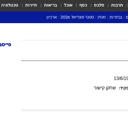
תרבות
סלבס
כסף
אוכל
בריאות
תיירות
טכנולוגיה
ם
נבחרות
מגזין
סטט' מונדיאל 2026
ארכיון
מונדיאל 2018
פייסב
מונדיאל 2022
13
/
6
/
1
שחקן קישור
קיד: