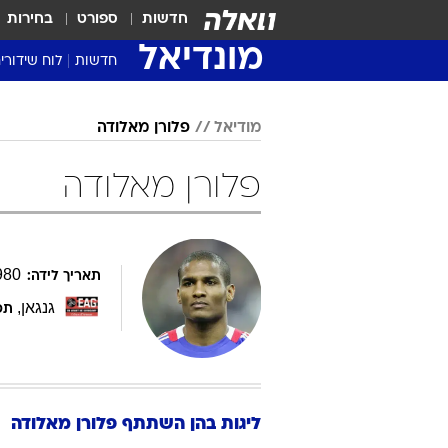
חדשות
ספורט
בחירות
מונדיאל
חדשות
לוח שידורי
מודיאל
פלורן מאלודה
פלורן מאלודה
980
תאריך לידה:
גנגאן
,
תפ
ליגות בהן השתתף
פלורן
מאלודה