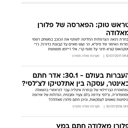
ראש טוק: הפארסה של פלורן
אלודה
בחרת גינאה הצרפתית החליטה לשתף את הכוכב במשחק רשמי
רות האיסור של פיפ"א, הר געש מאיים על קבוצת כדורגל, ג'רי
טקהאוס קורא תיגר על סטף קרי, אלי רייזמן מנשנשת
09:49 12/07/
מערכת וואלה ספורט
העברות בעולם - 30.1: אדר חתם
אינטר, עסקה בין אתלטיקו לצ'לסי?
מתאזרח הברזילאי של נבחרת איטליה עבר לנראזורי בהשאלה
סמפדוריה, צ'לסי צירפה בלם צעיר ומבטיח, הגדולות של אירופה
יסיונות נואשים לעסקאות, והיכן חתם פלורן מאלודה?
14:10 30/01
מערכת וואלה ספורט
לורן מאלודה חתם במץ