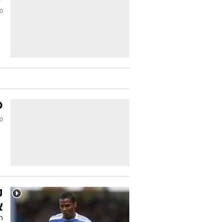
/2014
פ
2014
ק
צ
הכ
שע