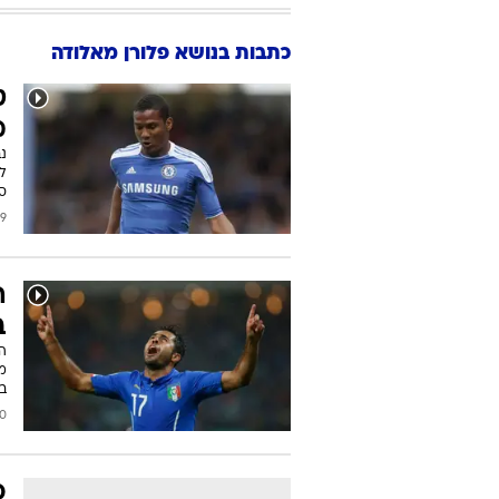
כתבות בנושא פלורן מאלודה
ט
מ
נ
למ
ס
2017
ב
ה
מ
בנ
/2016
פ