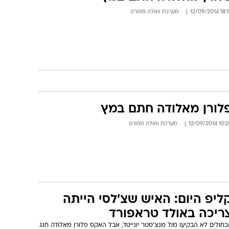
18:10 12/09
מערכת וואלה ספורט
לורן מאלודה חתם במץ
10:20 12/09/
מערכת וואלה ספורט
ליפ היום: האיש שצ'לסי הייתה
ריכה באולד טראפורד
חולים לא הבקיעו מול מנצ'סטר יונייטד, אבל האקס פלורן מאלודה חגג
ר בכורה בטורקיה, ועוד אחד שהיה שווה שלוש נקודות לטרבזונספור -