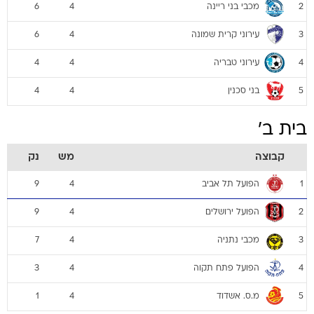
מכבי בני ריינה
6
4
2
עירוני קרית שמונה
6
4
3
עירוני טבריה
4
4
4
בני סכנין
4
4
5
בית ב'
קבוצה
מש
נק
הפועל תל אביב
9
4
1
הפועל ירושלים
9
4
2
מכבי נתניה
7
4
3
הפועל פתח תקוה
3
4
4
מ.ס. אשדוד
1
4
5