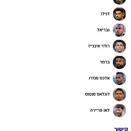
דנילו
גבריאל
רוז'ר איבנייז
ברמר
אלכס סנדרו
דוגלאס סנטוס
לאו פריירה
קישור