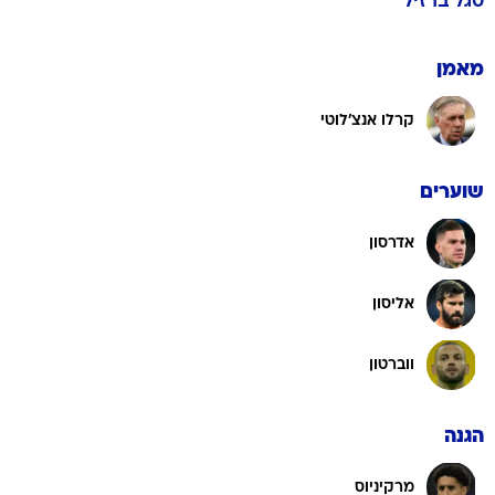
סגל
ברזיל
מאמן
קרלו אנצ'לוטי
שוערים
אדרסון
אליסון
ווברטון
הגנה
מרקיניוס