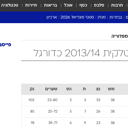
תרבות
סלבס
כסף
אוכל
בריאות
תיירות
טכנולוגיה
ם
נבחרות
מגזין
סטט' מונדיאל 2026
ארכיון
מונדיאל 2018
פדוריה
מונדיאל 2022
פייסב
20 כדורגל
מש
נצ
ת
הפ
שערים
נק
102
23-80
2
3
33
38
85
25-72
5
7
26
38
78
39-77
6
9
23
38