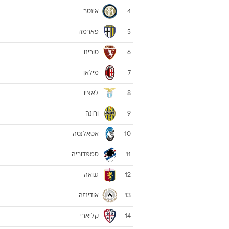
אינטר
4
פארמה
5
טורינו
6
מילאן
7
לאציו
8
ורונה
9
אטאלנטה
10
סמפדוריה
11
גנואה
12
אודינזה
13
קליארי
14