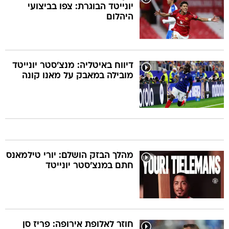
יונייטד הבוגרת: צפו בביצועי
היהלום
דיווח באיטליה: מנצ'סטר יונייטד
מובילה במאבק על מאנו קונה
מהלך הבזק הושלם: יורי טילמאנס
חתם במנצ'סטר יונייטד
חוזר לאלופת אירופה: פריז סן