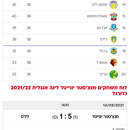
אסטון וילה
45
38
14
סאות'המפטון
40
38
15
אברטון
39
38
16
לידס
38
38
17
ברנלי
35
38
18
ווטפורד
23
38
19
נוריץ'
22
38
20
לוח משחקים
מנצ'סטר יונייטד
ליגה אנגלית 2021/22
כדורגל
14/08/2021
14:30
5 : 1
מנצ'סטר יונייטד
לידס
(0)
(1)