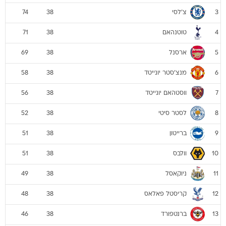
צ'לסי
74
38
3
טוטנהאם
71
38
4
ארסנל
69
38
5
מנצ'סטר יונייטד
58
38
6
ווסטהאם יונייטד
56
38
7
לסטר סיטי
52
38
8
ברייטון
51
38
9
וולבס
51
38
10
ניוקאסל
49
38
11
קריסטל פאלאס
48
38
12
ברנטפורד
46
38
13