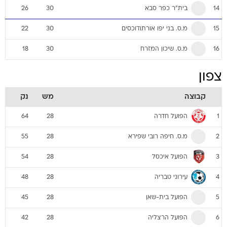
בית"ר כפר סבא
26
30
14
מ.ס. בני יפו אורתודוכסים
22
30
15
מ.ס. שיכון המזרח
18
30
16
צפון
קבוצה
מש
נק
הפועל חדרה
64
28
1
מ.ס. חיפה רובי שפירא
55
28
2
הפועל איכסל
54
28
3
עירוני טבריה
48
28
4
הפועל בית-שאן
45
28
5
הפועל הרצליה
42
28
6