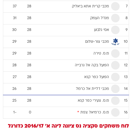
מכבי קרית אתא ביאליק
37
28
7
מגדל העמק
31
28
8
אסי גלבוע
30
28
9
מכבי צור-שלום
29
28
10
מ.ס. טירה
29
28
11
הפועל בקה אל גרבייה
28
28
12
הפועל כפר קנא
27
28
13
מכבי דליית אל כרמל
26
28
14
מ.ס. צעירי כפר קנא
25
28
15
מ.ס. כרמיאל צפת
*
-1
0
16
לוח משחקים
סקציה נס ציונה
ליגה א' 2016/17
כדורגל