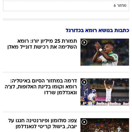
מחזור 6
כתבות בנושא רומא בכדורגל
תמורת 25 מיליון יורו: רומא
השלימה את רכישת דונייל מאלן
דרמה במחזור הסיום באיטליה:
רומא וקומו בליגת האלופות, לצ'ה
וגאנדלמן שרדו
צפו: סולומון ופיורנטינה חגגו על
יובה, בישול קריטי לגאנדלמן