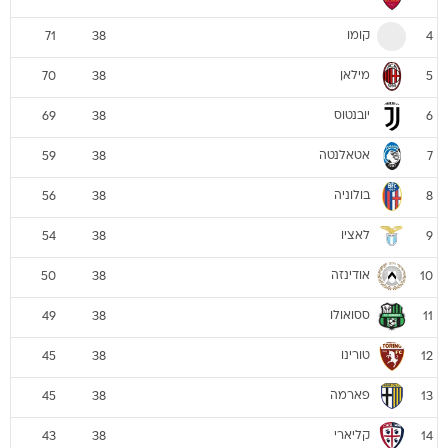
קומו
71
38
4
מילאן
70
38
5
יובנטוס
69
38
6
אטאלנטה
59
38
7
בולוניה
56
38
8
לאציו
54
38
9
אודינזה
50
38
10
ססואולו
49
38
11
טורינו
45
38
12
פארמה
45
38
13
קליארי
43
38
14