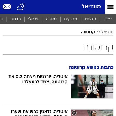
מונדיאל
ראשי
חדשות
מבזקים
ספורט
ויראלי
תרבות
כס
מודיאל
קרוטונה
קרוטונה
כתבות בנושא קרוטונה
איטליה: יובנטוס ניצחה 0:3 את
קרוטונה, צמד לרונאלדו
איטליה: זלאטן כבש את שערו