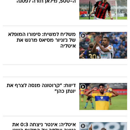
ה-500, מילאן חזרה לפסגה
משליח למשיח: סיפורו המופלא
של ג'וניור מסיאס מרגש את
איטליה
דיווח: "קרוטונה מנסה לצרף את
יונתן כהן"
איטליה: אינטר ניצחה 0:3 את