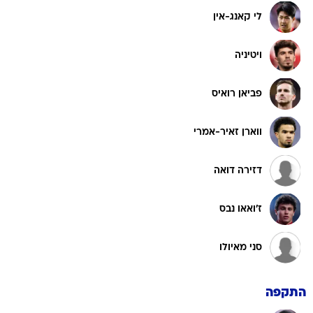
לי קאנג-אין
ויטיניה
פביאן רואיס
ווארן זאיר-אמרי
דזירה דואה
ז'ואאו נבס
סני מאיולו
התקפה