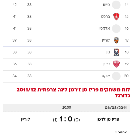
סושו
42
38
14
ברסט
41
38
15
אז'קסיו
41
38
16
לוריין
39
38
17
קון
38
38
18
דיז'ון
36
38
19
אוקזר
34
38
20
לוח משחקים
פריז סן ז'רמן
ליגה צרפתית 2011/12
כדורגל
06/08/2011
20:00
0 : 1
פריז סן ז'רמן
לוריין
(1)
(0)