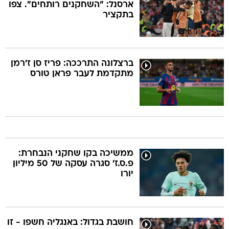
ארסנל: "השחקנים רותחים". צפו
בתקציר
ברצלונה התרככה: פריז סן ז'רמן
מתקדמת לעבר פראן טורס
ממשיכה בקו שחקני הנבחרת:
פ.ס.ז' סגרה עסקה של 50 מיליון
יורו
חושבת בגדול: באנגליה חשפו - זו