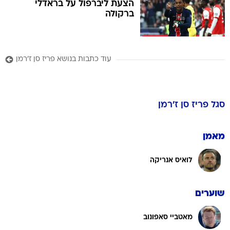
הצעת ליברפול על בראדלי
ברקולה
עוד כתבות בנושא פריז סן ז'רמן
סגל
פריז סן ז'רמן
מאמן
לואיס אנריקה
שוערים
מאטביי סאפונוב