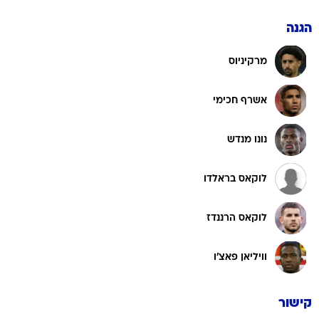
הגנה
מרקיניוס
אשרף חכימי
נונו מנדש
לוקאס בראלדו
לוקאס הרננדז
וויליאן פאצ'ו
קישור