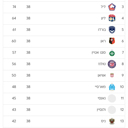
ליל
74
38
3
ליון
64
38
4
בורדו
61
38
5
ראן
60
38
6
סנט אטיין
57
38
7
טולוז
56
38
8
אוויאן
50
38
9
מארסיי
48
38
10
נאנסי
45
38
11
ולנסיין
43
38
12
ניס
42
38
13