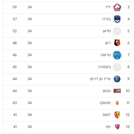
ליל
59
34
3
בורדו
57
34
4
סדאן
52
34
5
ראן
48
34
6
טרואה
46
34
7
באסטיה
45
34
8
פריז סן ז'רמן
44
34
9
גנגאן
44
34
10
מונאקו
43
34
11
לאנס
41
34
12
מץ
41
34
13