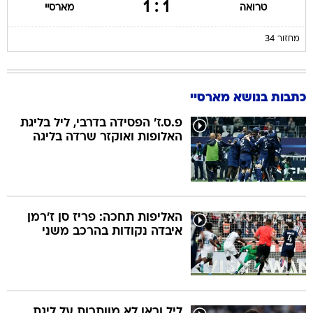
1 : 1
טרואה
מארסיי
מחזור 34
כתבות בנושא מארסיי
פ.ס.ז' הפסידה בדרבי, ליל בליגת
האלופות ואוקזר שרדה בליגה
האליפות תחכה: פריז סן ז'רמן
איבדה נקודות בהרכב משני
ליל וראן לא מוותרות על ליגת