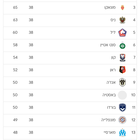
מונאקו
65
38
3
ניס
63
38
4
ליל
60
38
5
סנט אטיין
58
38
6
קון
54
38
7
ראן
52
38
8
אנז'ה
50
38
9
באסטיה
50
38
10
בורדו
50
38
11
מונפלייה
49
38
12
מארסיי
48
38
13