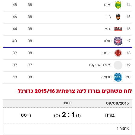
נאנט
48
38
14
לוריין
46
38
15
גנגאן
44
38
16
טולוז
40
38
17
ריימס
39
38
18
גאזלק אז'קסיו
37
37
19
טרואה
18
38
20
לוח משחקים
בורדו
ליגה צרפתית 2015/16
כדורגל
09/08/2015
18:00
1 : 2
בורדו
ריימס
(0)
(1)
מחזור 1