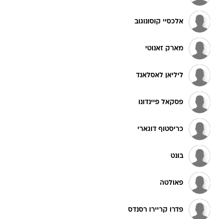
אלכסיי קוסונוגוב
מארק זאנוטי
ליליאן לאסלאנד
פסקאל פיינדונו
כריסטוף דוגארי
בונט
פאולטה
פדרו קריירו רסנדס