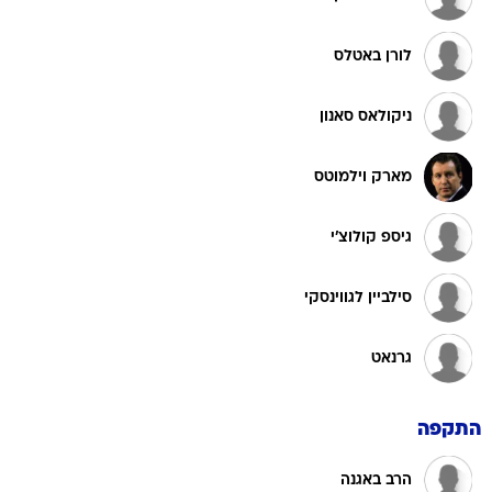
לורן באטלס
ניקולאס סאנון
מארק וילמוטס
גיספ קולוצ'י
סילביין לגווינסקי
גרנאט
התקפה
הרב באגנה