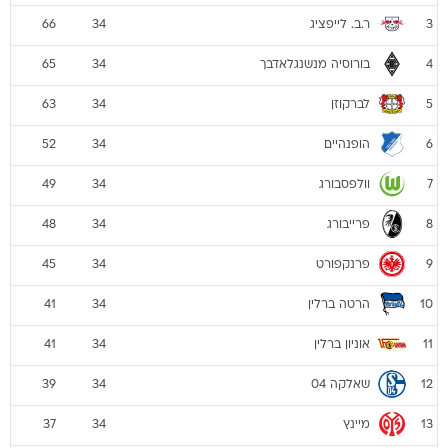
ר.ב. לייפציג
66
34
3
בורוסיה מנשנגלאדבך
65
34
4
לברקוזן
63
34
5
הופנהיים
52
34
6
וולפסבורג
49
34
7
פרייבורג
48
34
8
פרנקפורט
45
34
9
הרטה ברלין
41
34
10
אוניון ברלין
41
34
11
שאלקה 04
39
34
12
מיינץ
37
34
13