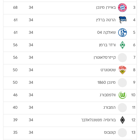
באיירן מינכן
68
34
3
הרטה ברלין
61
34
4
שאלקה 04
61
34
5
ורדר ברמן
56
34
6
קייזרסלאוטרן
56
34
7
שטוטגרט
50
34
8
מינכן 1860
50
34
9
וולפסבורג
46
34
10
המבורג
40
34
11
בורוסיה מנשנגלאדבך
39
34
12
קוטבוס
35
34
13