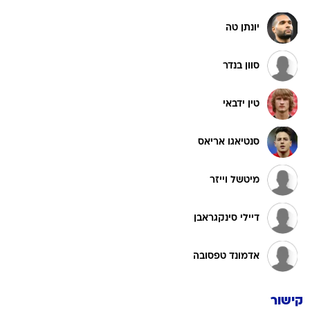
יונתן טה
סוון בנדר
טין ידבאי
סנטיאגו אריאס
מיטשל וייזר
דיילי סינקגראבן
אדמונד טפסובה
קישור