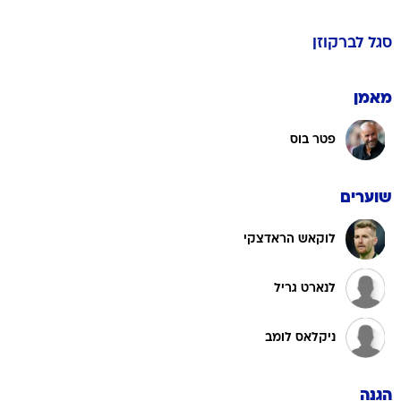
סגל
לברקוזן
מאמן
פטר בוס
שוערים
לוקאש הראדצקי
לנארט גריל
ניקלאס לומב
הגנה