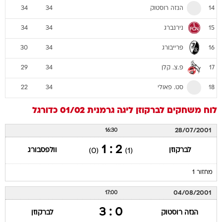
הנזה רוסטוק
34
34
14
נירנברג
34
34
15
פרייבורג
30
34
16
פ.צ. קלן
29
34
17
סט. פאולי
22
34
18
לוח משחקים
לברקוזן
ליגה גרמנית 01/02
כדורגל
28/07/2001
16:30
2 : 1
לברקוזן
וולפסבורג
(0)
(1)
מחזור 1
04/08/2001
17:00
0 : 3
הנזה רוסטוק
לברקוזן