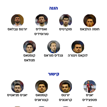
הגנה
חוסה הולבאס
סוקרטיס
ואסיליס
יורגוס צבלאס
טורוסידיס
לוקאס וינטרה
ונגליס מוראס
קוסטאס
מנולאס
קישור
יאניס
יורגוס
קוסטאס
יאניס מניאטיס
פטפצידיס
קראגוניס
קצוראניס