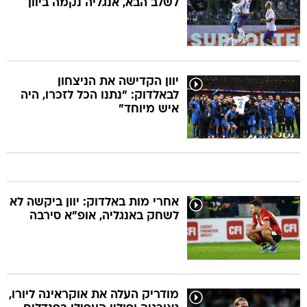
לשלב הבא, אנגליה נקמה ביוון
יוון הקדישה את הניצחון
לבאלדוק: "נתנו הכל לזכרו, היה
איש מיוחד"
אחרי מות באלדוק: יוון ביקשה לא
לשחק באנגליה, אופ"א סירבה
מודריק העלה את אוקראינה ליורו,