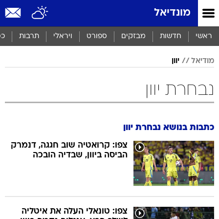
מונדיאל
ראשי
חדשות
מבזקים
ספורט
ויראלי
תרבות
כס
מודיאל
יוון
נבחרת יוון
כתבות בנושא נבחרת יוון
צפו: קרואטיה שוב חגגה, דנמרק
הביסה ביוון, שבדיה הובכה
צפו: טונאלי העלה את איטליה