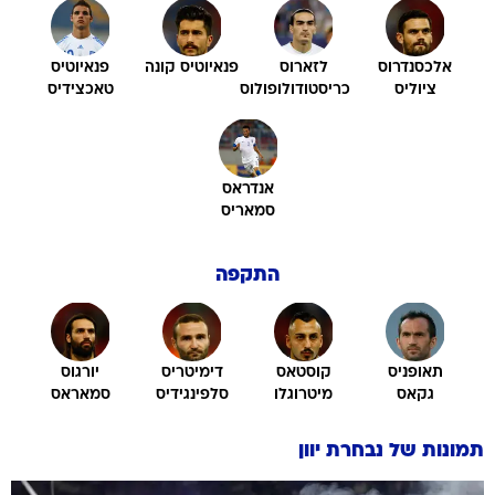
אלכסנדרוס
לזארוס
פנאיוטיס קונה
פנאיוטיס
ציוליס
כריסטודולופולוס
טאכצידיס
אנדראס
סמאריס
התקפה
תאופניס
קוסטאס
דימיטריס
יורגוס
גקאס
מיטרוגלו
סלפינגידיס
סמאראס
תמונות של
נבחרת יוון