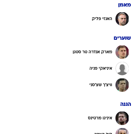
מאמן
האנזי פליק
שוערים
מארק אנדרה טר סטגן
איניאקי פניה
וויצ'ך שצ'סני
הגנה
איניגו מרטינס