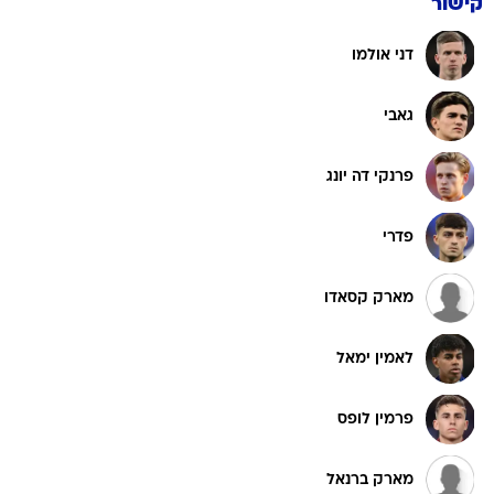
קישור
דני אולמו
גאבי
פרנקי דה יונג
פדרי
מארק קסאדו
לאמין ימאל
פרמין לופס
מארק ברנאל