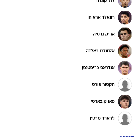
ז'ול קונדה
רונאלד אראוחו
אריק גרסיה
אלחנדרו באלדה
אנדראס כריסטנסן
הקטור פורט
פאו קובארסי
ג'רארד מרטין