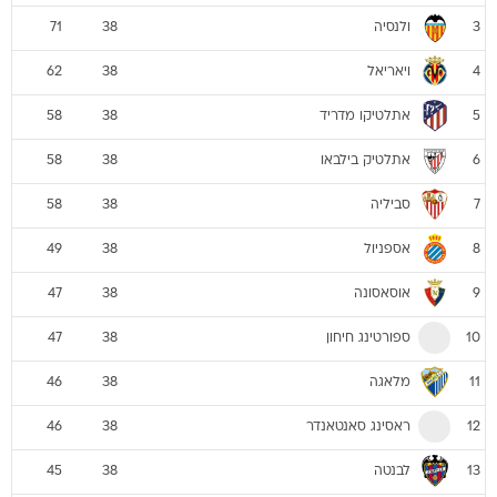
ולנסיה
71
38
3
ויאריאל
62
38
4
אתלטיקו מדריד
58
38
5
אתלטיק בילבאו
58
38
6
סביליה
58
38
7
אספניול
49
38
8
אוסאסונה
47
38
9
ספורטינג חיחון
47
38
10
מלאגה
46
38
11
ראסינג סאנטאנדר
46
38
12
לבנטה
45
38
13