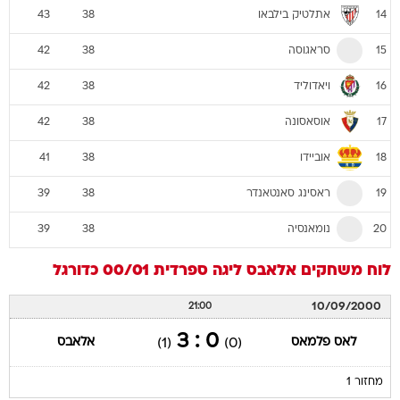
אתלטיק בילבאו
43
38
14
סראגוסה
42
38
15
ויאדוליד
42
38
16
אוסאסונה
42
38
17
אוביידו
41
38
18
ראסינג סאנטאנדר
39
38
19
נומאנסיה
39
38
20
לוח משחקים
אלאבס
ליגה ספרדית 00/01
כדורגל
10/09/2000
21:00
0 : 3
לאס פלמאס
אלאבס
(1)
(0)
מחזור 1