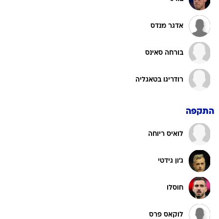
אדגר מנדס
בורחה סאינס
רודריגו בטאגליה
התקפה
לואיס ריוחה
ג'ון גידטי
חוסלו
לוקאס פרס