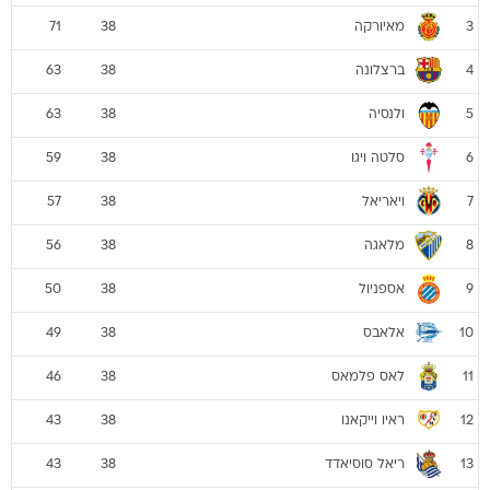
מאיורקה
71
38
3
ברצלונה
63
38
4
ולנסיה
63
38
5
סלטה ויגו
59
38
6
ויאריאל
57
38
7
מלאגה
56
38
8
אספניול
50
38
9
אלאבס
49
38
10
לאס פלמאס
46
38
11
ראיו וייקאנו
43
38
12
ריאל סוסיאדד
43
38
13