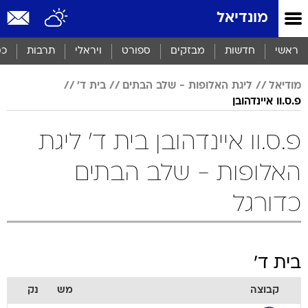
מונדיאל
ראשי
חדשות
מבזקים
ספורט
ויראלי
תרבות
כס
מודיאל
ליגת האלופות - שלב הבתים
בית ד'
פ.ס.וו איינדהובן
פ.ס.וו איינדהובן בית ד' ליגת
האלופות - שלב הבתים
כדורגל
בית ד'
קבוצה
מש
נק