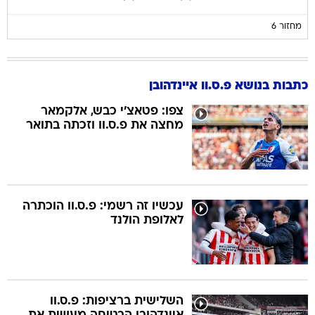
מחזור 6
כתבות בנושא פ.ס.וו איינדהובן
צפו: פטאצ'י כבש, אלקמאר
מחצה את פ.ס.וו וזכתה בתואר
עכשיו זה רשמי: פ.ס.וו הוכתרה
לאלופת הולנד
השלישית ברציפות: פ.ס.וו