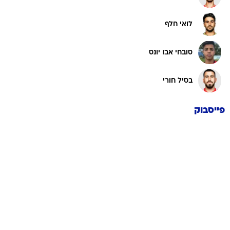
לואי חלף
סובחי אבו יונס
בסיל חורי
פייסבוק