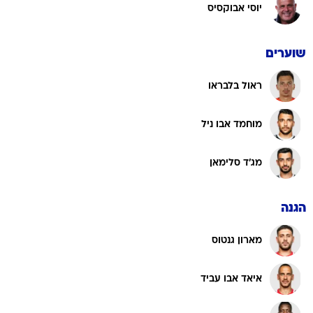
יוסי אבוקסיס
שוערים
ראול בלבראו
מוחמד אבו ניל
מג'ד סלימאן
הגנה
מארון גנטוס
איאד אבו עביד