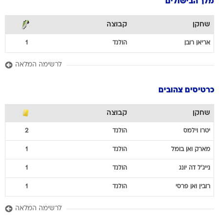
מלך הבישולים
שחקן
קבוצה
אריאן
רובן
הולנד
1
לרשימה המלאה
כרטיסים צהובים
שחקן
קבוצה
יטרו
וילמס
הולנד
2
מארק
ואן בומל
הולנד
1
נייג'ל
דה יונג
הולנד
1
רובין
ואן פרסי
הולנד
1
לרשימה המלאה