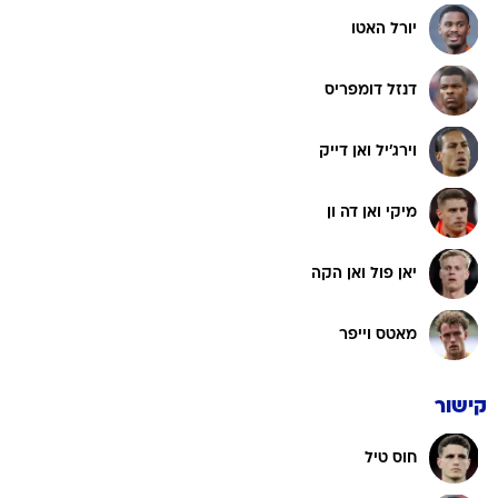
יורל האטו
דנזל דומפריס
וירג'יל ואן דייק
מיקי ואן דה ון
יאן פול ואן הקה
מאטס וייפר
קישור
חוס טיל