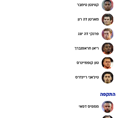
קווינטן טימבר
מארטן דה רון
פרנקי דה יונג
ריאן חראפנברך
טון קופמיינרס
טיג'אני ריינדרס
התקפה
ממפיס דפאי