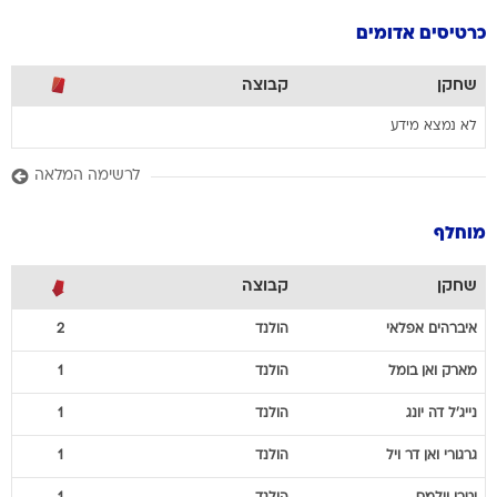
כרטיסים אדומים
שחקן
קבוצה
לא נמצא מידע
לרשימה המלאה
מוחלף
שחקן
קבוצה
איברהים
אפלאי
הולנד
2
מארק
ואן בומל
הולנד
1
נייג'ל
דה יונג
הולנד
1
גרגורי
ואן דר ויל
הולנד
1