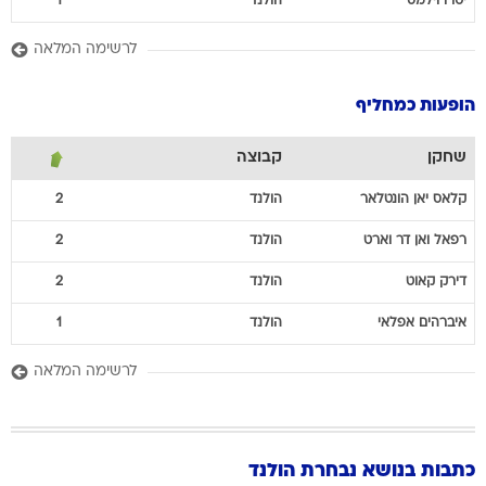
יטרו
וילמס
הולנד
1
לרשימה המלאה
הופעות כמחליף
שחקן
קבוצה
קלאס יאן
הונטלאר
הולנד
2
רפאל
ואן דר וארט
הולנד
2
דירק
קאוט
הולנד
2
איברהים
אפלאי
הולנד
1
לרשימה המלאה
כתבות בנושא נבחרת הולנד