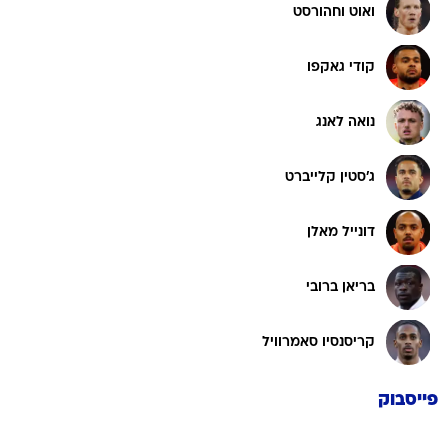
ואוט וחהורסט
קודי גאקפו
נואה לאנג
ג'סטין קלייברט
דונייל מאלן
בריאן ברובי
קריסנסיו סאמרוויל
פייסבוק