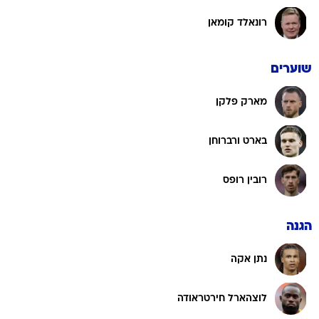
רונאלד קומאן
שוערים
מארק פלקן
בארט ורברוחן
רובין רופס
הגנה
נתן אקה
לוצהארל חירטראודה