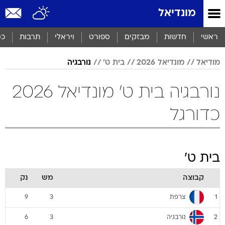
מונדיאל
ראשי
חדשות
מבזקים
ספורט
ויראלי
תרבות
כס
מודיאל
מונדיאל 2026
בית ט'
נורבגיה
נורבגיה בית ט' מונדיאל 2026
כדורגל
בית ט'
קבוצה
מש
נק
צרפת
9
3
1
נורבגיה
6
3
2